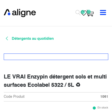
Se rendre au contenu
Détergents au quotidien
LE VRAI Enzypin détergent sols et multi
surfaces Ecolabel 5322 / 5L ♻
Code Produit
1061
En stock