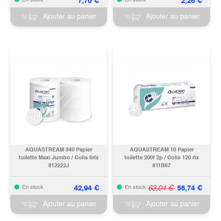
7,70
€
2,26
€
En stock
En stock
Ajouter au panier
Ajouter au panier
AQUASTREAM 340 Papier
AQUASTREAM 10 Papier
toilette Maxi Jumbo / Colis 6rlx
toilette 200f 2p / Colis 120 rlx
812222J
811B67
42,94
€
63,04
€
56,74
€
En stock
En stock
Ajouter au panier
Ajouter au panier