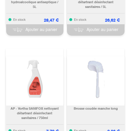
hydroalcoolique antiseptique /
détartrant désinfectant
5L
sanitaires / 5L
28,47
€
26,62
€
En stock
En stock
Ajouter au panier
Ajouter au panier
AP - Vortha SANIFOX nettoyant
Brosse coudée manche long
détartrant désinfectant
sanitaires / 750ml