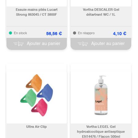
Essuie-mains pliés Lucart
Vortha DESCALER Gel
Strong 863045 / CT 3800F
détartrant WC / 1L
56,56
€
4,10
€
En stock
En réappro
Ajouter au panier
Ajouter au panier
Ultra Air Clip
Vortha LEGEL Gel
hydroalcoolique antiseptique
EN14476 / Flacon 500ml