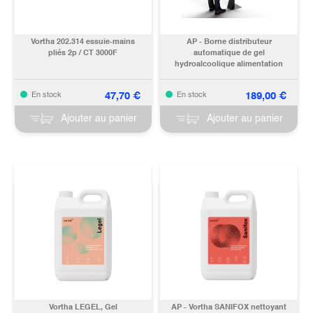
Vortha 202.314 essuie-mains
AP - Borne distributeur
pliés 2p / CT 3000F
automatique de gel
hydroalcoolique alimentation
pile 0.80L - Garantie 5 ans
47,70
€
189,00
€
En stock
En stock
Ajouter au panier
Ajouter au panier
Vortha LEGEL, Gel
AP - Vortha SANIFOX nettoyant