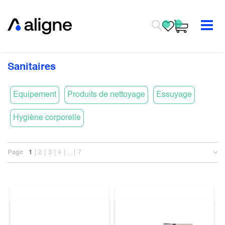
Se rendre au contenu
Sanitaires
Equipement
Produits de nettoyage
Essuyage
Hygiène corporelle
Page
1
2
3
4
…
7