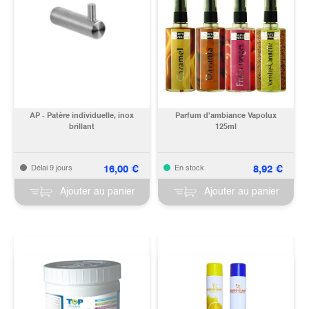
AP - Patère individuelle, inox
Parfum d'ambiance Vapolux
brillant
125ml
16,00
€
8,92
€
Délai 9 jours
En stock
Ajouter au panier
Ajouter au panier