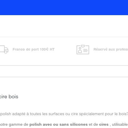
Sols
Sanitaires
Entretien général
Vitre
Franco de port 100€ HT
Réservé aux profes
cire bois
polish adapté à toutes les surfaces ou cire spécialement pour le bois
notre gamme de
polish avec ou sans silicones
et de
cires
, utilisab