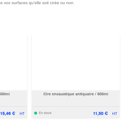
 de vos surfaces qu’elle soit cirée ou non.
 500ml
Cire encaustique antiquaire / 500ml
15,46
€
11,50
€
En stock
HT
HT