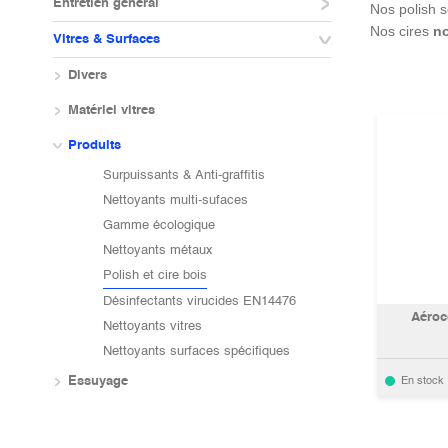
Entretien général
Nos polish 
Nos cires
no
Vitres & Surfaces
Divers
Matériel vitres
Produits
Surpuissants & Anti-graffitis
Nettoyants multi-sufaces
Gamme écologique
Nettoyants métaux
Polish et cire bois
Désinfectants virucides EN14476
Aéroc
Nettoyants vitres
Nettoyants surfaces spécifiques
Essuyage
En stock