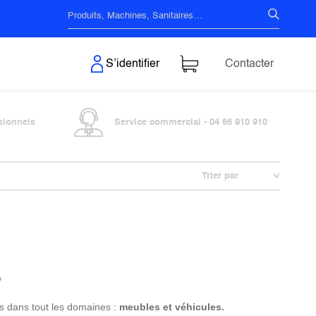
s & Surfaces
S’identifier
Contacter
sionnels
Service commercial - 04 66 910 910
Trier par
?
les dans tout les domaines :
meubles et véhicules.