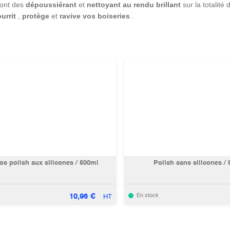
sont des
dépoussiérant
et
nettoyant au rendu brillant
sur la totalité
urrit
,
protège
et
ravive
vos boiseries
.
os polish aux silicones / 500ml
Polish sans silicones /
10,96
€
En stock
HT