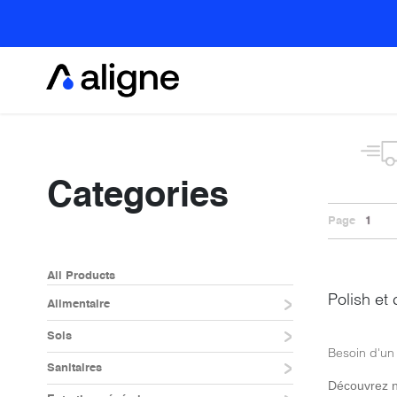
Se rendre au contenu
Alimentaire
Categories
Page
1
All Products
Polish et 
Alimentaire
Sols
Besoin d'un 
Sanitaires
Découvrez 