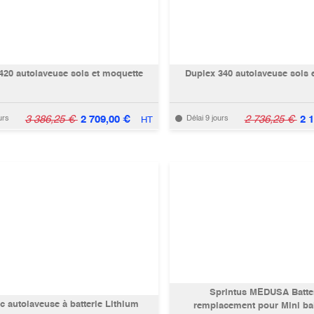
420 autolaveuse sols et moquette
Duplex 340 autolaveuse sols 
3 386,25
€
2 709,00
€
2 736,25
€
2 
urs
Délai 9 jours
HT
Sprintus MEDUSA Batter
c autolaveuse à batterie Lithium
remplacement pour Mini ba