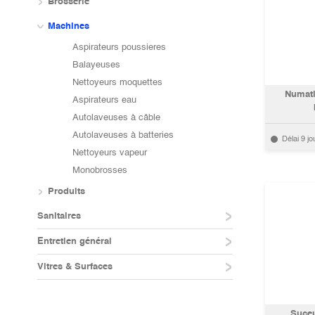
Brosserie
Machines
Aspirateurs poussieres
Balayeuses
Nettoyeurs moquettes
Numati
Aspirateurs eau
Autolaveuses à câble
Autolaveuses à batteries
Délai 9 jo
Nettoyeurs vapeur
Monobrosses
Produits
Sanitaires
Entretien général
Vitres & Surfaces
Suceu