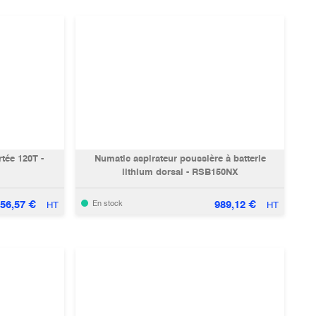
tée 120T -
Numatic aspirateur poussière à batterie
lithium dorsal - RSB150NX
556,57
€
989,12
€
En stock
HT
HT