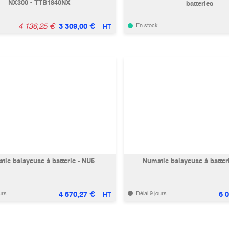
NX300 - TTB1840NX
batteries
4 136,25
€
3 309,00
€
En stock
HT
tic balayeuse à batterie - NU5
Numatic balayeuse à batter
4 570,27
€
6 
urs
Délai 9 jours
HT