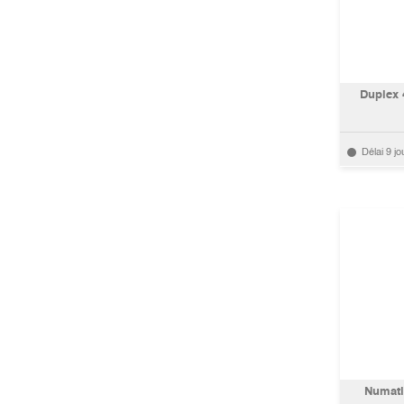
Duplex 
Délai 9 jo
Numati