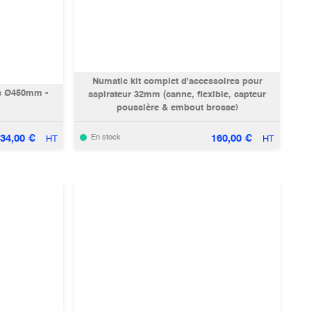
Numatic kit complet d'accessoires pour
es Ø450mm -
aspirateur 32mm (canne, flexible, capteur
poussière & embout brosse)
834,00
€
160,00
€
En stock
HT
HT