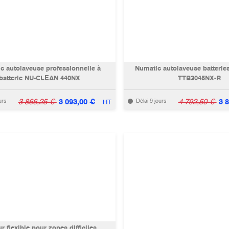
c autolaveuse professionnelle à
Numatic autolaveuse batteri
batterie NU-CLEAN 440NX
TTB3045NX-R
3 866,25
€
3 093,00
€
4 792,50
€
3 
urs
Délai 9 jours
HT
r flexible pour zones difficiles