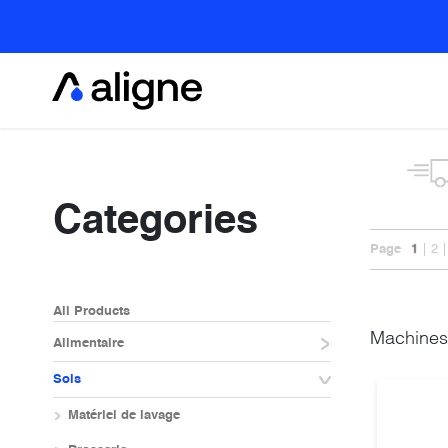
Se rendre au contenu
Alimentaire
Categories
Page
1
2
All Products
Machines
Alimentaire
Sols
Matériel de lavage