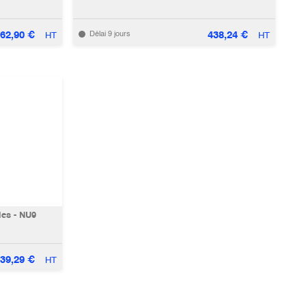
62,90
€
438,24
€
Délai 9 jours
HT
HT
ies - NU9
039,29
€
HT