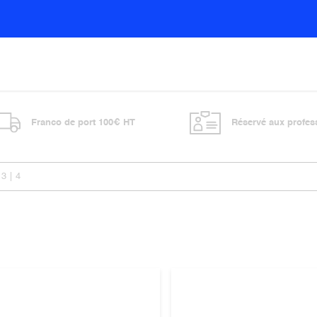
Sols
Sanitaires
Entretien général
Vitre
Franco de port 100€ HT
Réservé aux profes
3
4