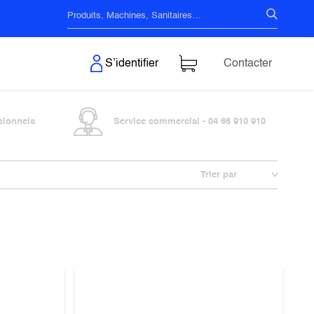
s & Surfaces
S’identifier
Contacter
sionnels
Service commercial - 04 66 910 910
Trier par