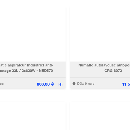
tic aspirateur industriel anti-
Numatic autolaveuse autopor
atage 23L / 2x620W - NED570
CRG 8072
863,00
€
11 
urs
Délai 9 jours
HT