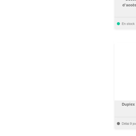
d’accè
En stock
Duplex 
Délai 9 jo