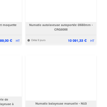
et moquette
Numatic autolaveuse autoportée Ø550mm -
CRG8055
189,00
€
10 091,33
€
Délai 9 jours
HT
HT
ie de
Numatic balayeuse manuelle - NU3
layeuse à