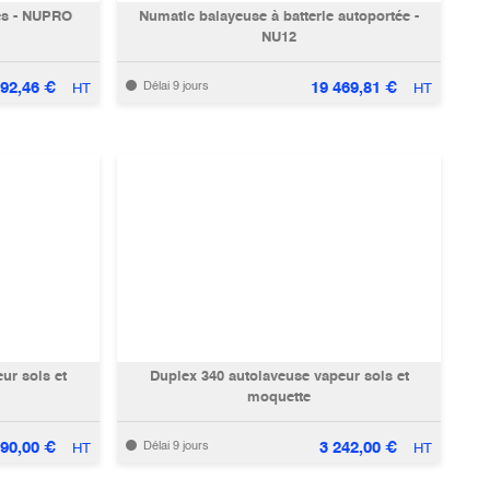
es - NUPRO
Numatic balayeuse à batterie autoportée -
NU12
92,46
€
19 469,81
€
Délai 9 jours
HT
HT
ur sols et
Duplex 340 autolaveuse vapeur sols et
moquette
890,00
€
3 242,00
€
Délai 9 jours
HT
HT