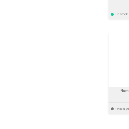
En stock
Numa
Délai 9 jo