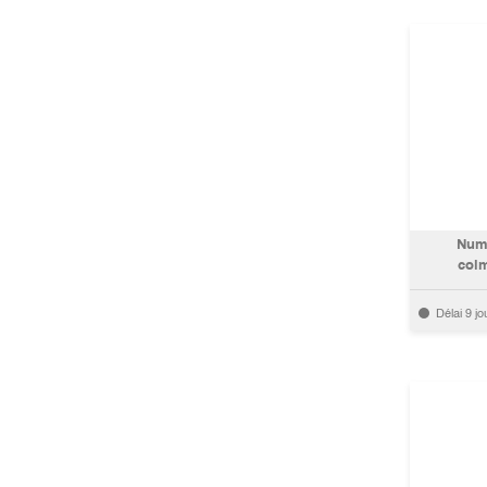
Numa
colm
Délai 9 jo