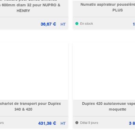
Numatic aspirateur poussièr
s 600mm diam 32 pour NUPRO &
PLUS
HENRY
36,67
€
1
En stock
HT
chariot de transport pour Duplex
Duplex 420 autolaveuse vape
340 & 420
moquette
431,38
€
3 
urs
Délai 9 jours
HT