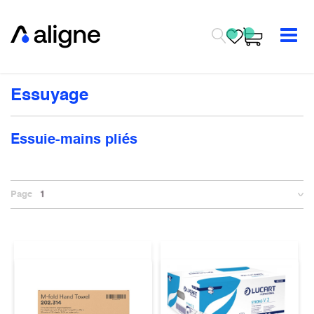
Se rendre au contenu
Essuyage
Essuie-mains pliés
Page
1