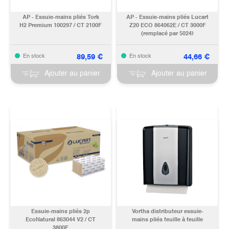
AP - Essuie-mains pliés Tork
AP - Essuie-mains pliés Lucart
H2 Premium 100297 / CT 2100F
Z20 ECO 864062E / CT 3000F
(remplacé par 5024)
89,59
€
44,66
€
En stock
En stock
Ajouter au panier
Ajouter au panier
Essuie-mains pliés 2p
Vortha distributeur essuie-
EcoNatural 863044 V2 / CT
mains pliés feuille à feuille
3800F