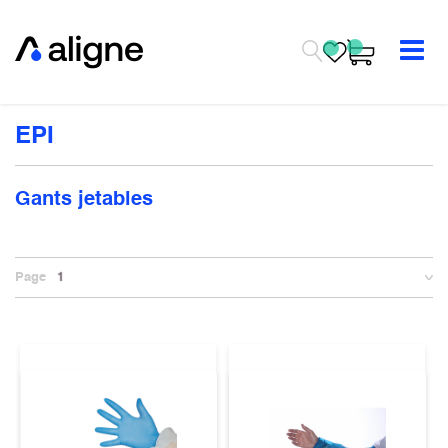
Se rendre au contenu
EPI
Gants jetables
Page
1