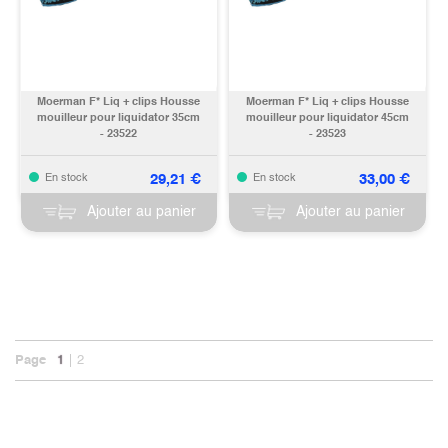
Moerman F* Liq + clips Housse
Moerman F* Liq + clips Housse
mouilleur pour liquidator 35cm
mouilleur pour liquidator 45cm
- 23522
- 23523
29,21
€
33,00
€
En stock
En stock
Ajouter au panier
Ajouter au panier
Page
1
2