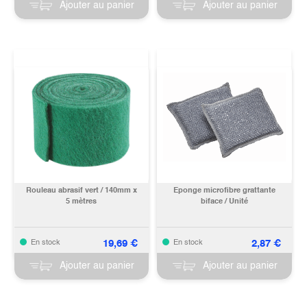
Ajouter au panier
Ajouter au panier
Rouleau abrasif vert / 140mm x
Eponge microfibre grattante
5 mètres
biface / Unité
19,69
€
2,87
€
En stock
En stock
Ajouter au panier
Ajouter au panier