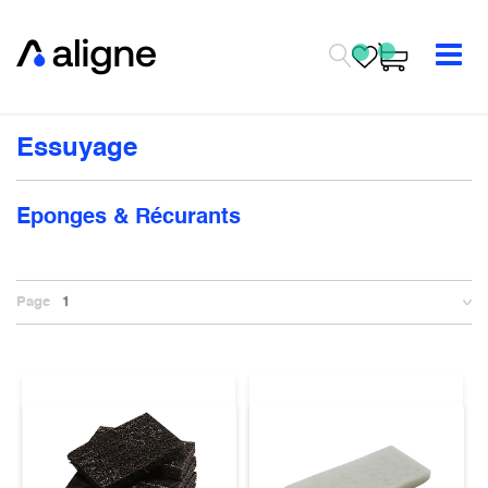
Se rendre au contenu
Essuyage
Eponges & Récurants
Page
1