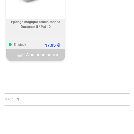
Eponge magique efface-taches
Duragom II / Pqt 10
17,95
€
En stock
Ajouter au panier
Page
1