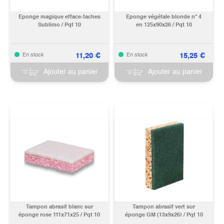
Eponge magique efface-taches
Eponge végétale blonde n° 4
Sublimo / Pqt 10
en 125x90x26 / Pqt 10
11,20
€
15,25
€
En stock
En stock
Ajouter au panier
Ajouter au panier
Tampon abrasif blanc sur
Tampon abrasif vert sur
éponge rose 111x71x25 / Pqt 10
éponge GM (13x9x26) / Pqt 10