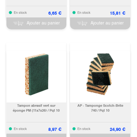
6,65
€
15,81
€
En stock
En stock
Ajouter au panier
Ajouter au panier
Tampon abrasif vert sur
AP - Tamponge Scotch-Brite
éponge PM (11x7x26) / Pqt 10
740 / Pqt 10
8,97
€
24,90
€
En stock
En stock