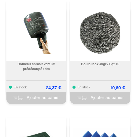
Rouleau abrasif vert 3M
Boule inox 40gr / Pqt 10
prédécoupé / 4m
24,37
€
10,80
€
En stock
En stock
Ajouter au panier
Ajouter au panier