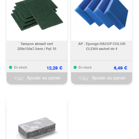
Tampon abrasif vert
AP - Eponge HACCP COLOR
220x150x7.5mm / Pqt 10
CLEAN sachet de 4
12,28
€
6,49
€
En stock
En stock
Ajouter au panier
Ajouter au panier