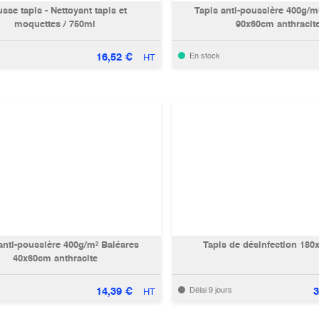
sse tapis - Nettoyant tapis et
Tapis anti-poussière 400g/m
moquettes / 750ml
90x60cm anthracit
16,52
€
En stock
HT
anti-poussière 400g/m² Baléares
Tapis de désinfection 18
40x60cm anthracite
14,39
€
3
Délai 9 jours
HT