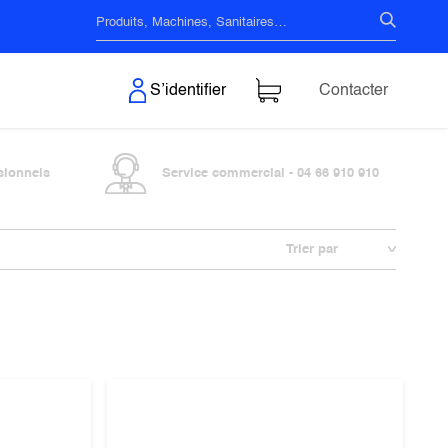
s & Surfaces
S’identifier
Contacter
sionnels
Service commercial - 04 66 910 910
Trier par