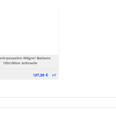
anti-poussière 400g/m² Baléares
120x180cm anthracite
127,26
€
HT