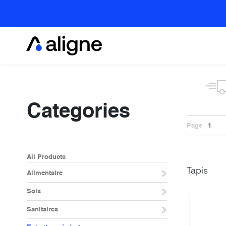
Se rendre au contenu
Alimentaire
Categories
Page
1
All Products
Tapis
Alimentaire
Sols
Sanitaires