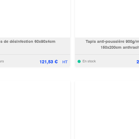
is de désinfection 60x90x4cm
Tapis anti-poussière 900g/
150x200cm anthraci
121,53
€
2
urs
En stock
HT