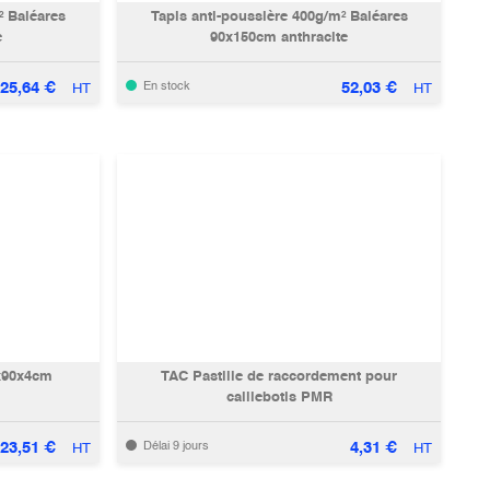
² Baléares
Tapis anti-poussière 400g/m² Baléares
e
90x150cm anthracite
25,64
€
52,03
€
En stock
HT
HT
0x90x4cm
TAC Pastille de raccordement pour
caillebotis PMR
23,51
€
4,31
€
Délai 9 jours
HT
HT