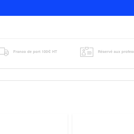
Sols
Sanitaires
Entretien général
Vitre
Franco de port 100€ HT
Réservé aux profes