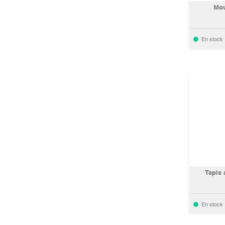
Mou
En stock
Tapis 
En stock