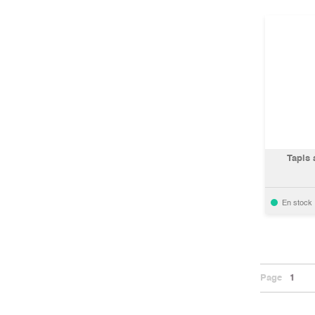
Tapis 
En stock
Page
1