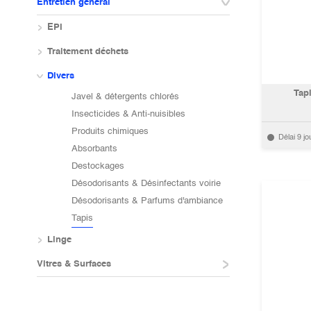
Entretien général
EPI
Traitement déchets
Divers
Tap
Javel & détergents chlorés
Insecticides & Anti-nuisibles
Produits chimiques
Délai 9 jo
Absorbants
Destockages
Désodorisants & Désinfectants voirie
Désodorisants & Parfums d'ambiance
Tapis
Linge
Vitres & Surfaces