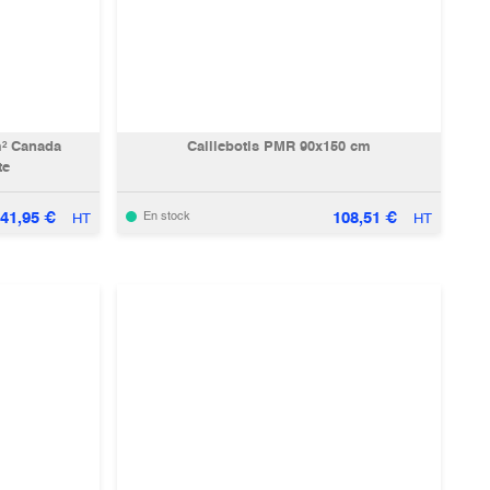
m² Canada
Caillebotis PMR 90x150 cm
te
41,95
€
108,51
€
En stock
HT
HT