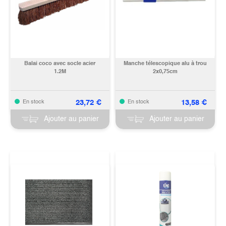
Balai coco avec socle acier
Manche télescopique alu à trou
1.2M
2x0,75cm
23,72
€
13,58
€
En stock
En stock
Ajouter au panier
Ajouter au panier