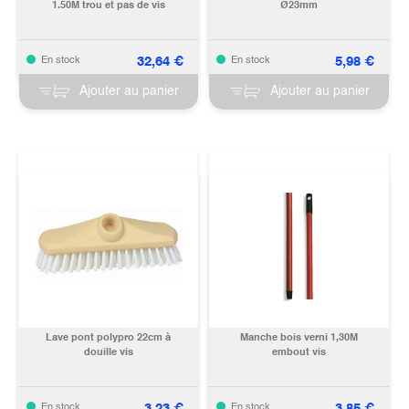
1.50M trou et pas de vis
Ø23mm
32,64
€
5,98
€
En stock
En stock
Ajouter au panier
Ajouter au panier
Lave pont polypro 22cm à
Manche bois verni 1,30M
douille vis
embout vis
3,23
€
3,85
€
En stock
En stock