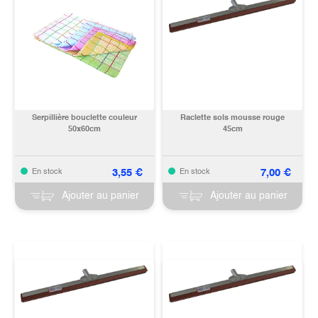
Serpillière bouclette couleur
Raclette sols mousse rouge
50x60cm
45cm
3,55
€
7,00
€
En stock
En stock
Ajouter au panier
Ajouter au panier