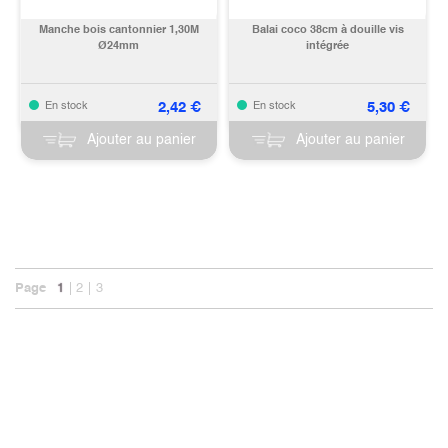
Manche bois cantonnier 1,30M
Balai coco 38cm à douille vis
Ø24mm
intégrée
2,42
€
5,30
€
En stock
En stock
Ajouter au panier
Ajouter au panier
Page
1
2
3