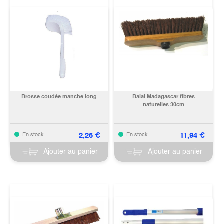
Brosse coudée manche long
Balai Madagascar fibres
naturelles 30cm
2,26
€
11,94
€
En stock
En stock
Ajouter au panier
Ajouter au panier