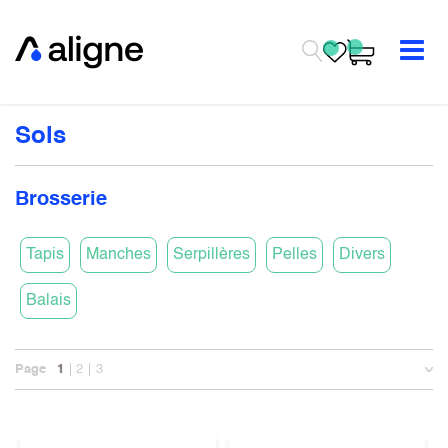
Se rendre au contenu
Sols
Brosserie
Tapis
Manches
Serpillères
Pelles
Divers
Balais
Page
1
2
3