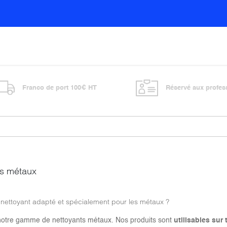
Sols
Sanitaires
Entretien général
Vitre
Franco de port 100€ HT
Réservé aux profes
ts métaux
 nettoyant adapté et spécialement pour les métaux ?
otre gamme de nettoyants métaux. Nos produits sont
utilisables sur