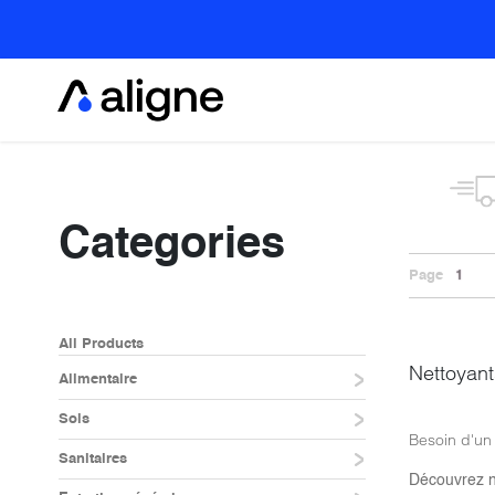
Se rendre au contenu
Alimentaire
Categories
Page
1
All Products
Nettoyan
Alimentaire
Sols
Besoin d'un
Sanitaires
Découvrez n