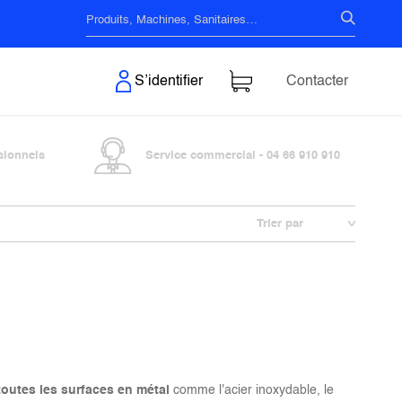
s & Surfaces
S’identifier
Contacter
sionnels
Service commercial - 04 66 910 910
Trier par
 toutes les surfaces en métal
comme l'acier inoxydable, le