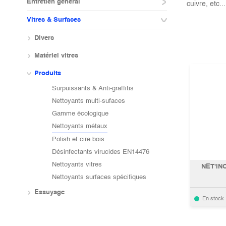
Entretien général
cuivre, etc...
Vitres & Surfaces
Divers
Matériel vitres
Produits
Surpuissants & Anti-graffitis
Nettoyants multi-sufaces
Gamme écologique
Nettoyants métaux
Polish et cire bois
Désinfectants virucides EN14476
Nettoyants vitres
NET'INO
Nettoyants surfaces spécifiques
Essuyage
En stock