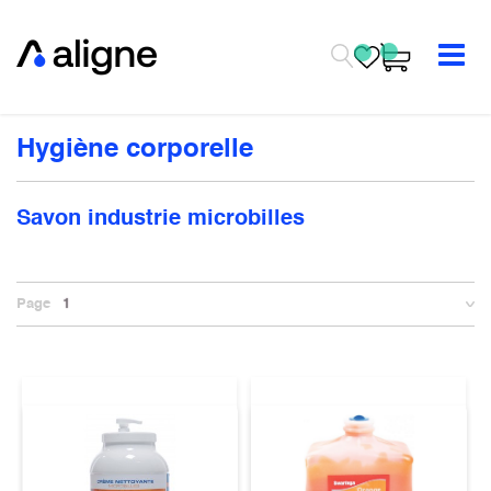
Se rendre au contenu
Hygiène corporelle
Savon industrie microbilles
Page
1