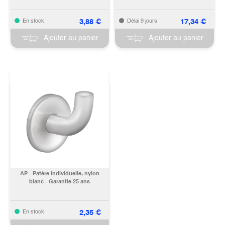
3,88
€
17,34
€
En stock
Délai 9 jours
Ajouter au panier
Ajouter au panier
AP - Patère individuelle, nylon
blanc - Garantie 25 ans
2,35
€
En stock