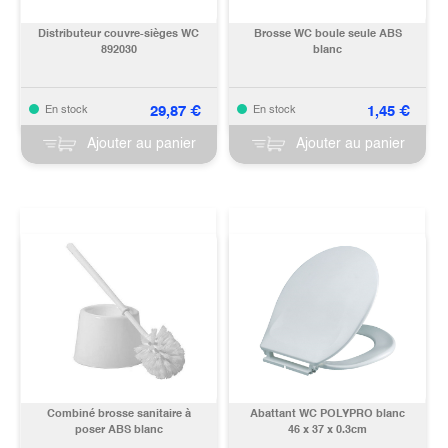
Distributeur couvre-sièges WC
Brosse WC boule seule ABS
892030
blanc
29,87
€
1,45
€
En stock
En stock
Ajouter au panier
Ajouter au panier
Combiné brosse sanitaire à
Abattant WC POLYPRO blanc
poser ABS blanc
46 x 37 x 0.3cm