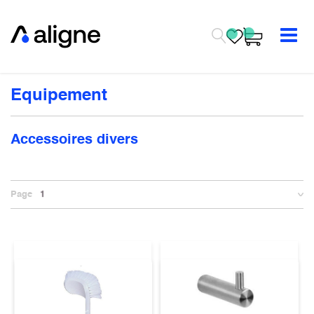
Se rendre au contenu
Equipement
Accessoires divers
Page
1