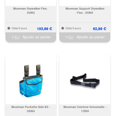
Moerman Drywalker Flex -
Moerman Support Drywalker
25962
Flex - 25963
103,89
€
62,89
€
Délai 9 jours
Délai 9 jours
Ajouter au panier
Ajouter au panier
Moerman Pochette Side Kit -
Moerman Ceinture Universelle -
24364
17834