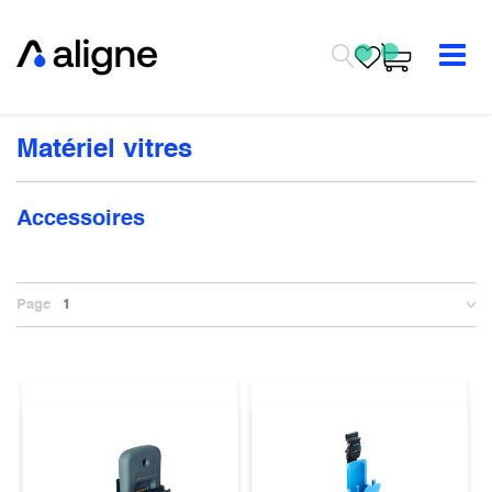
Se rendre au contenu
Matériel vitres
Accessoires
Page
1