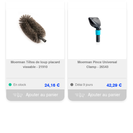
Moerman Têtes de loup placard
Moerman Pince Universal
vissable - 21910
Clamp - 26543
24,16
€
42,29
€
En stock
Délai 9 jours
Ajouter au panier
Ajouter au panier