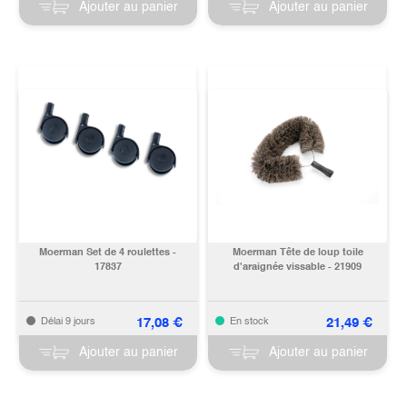
Ajouter au panier
Ajouter au panier
Moerman Set de 4 roulettes -
Moerman Tête de loup toile
17837
d'araignée vissable - 21909
17,08
€
21,49
€
Délai 9 jours
En stock
Ajouter au panier
Ajouter au panier