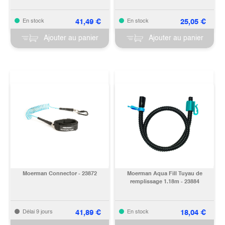
41,49
€
25,05
€
En stock
En stock
Ajouter au panier
Ajouter au panier
Moerman Connector - 23872
Moerman Aqua Fill Tuyau de
remplissage 1.18m - 23884
41,89
€
18,04
€
Délai 9 jours
En stock