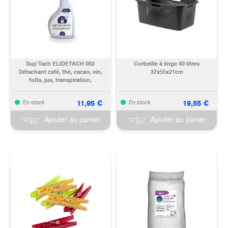
Sup'Tach ELIDETACH 002
Corbeille à linge 40 litres
Détachant café, thé, cacao, vin,
37x55x21cm
fuits, jus, transpiration,
jaunissement, nicotine.../200ml
11,95
€
19,55
€
En stock
En stock
Ajouter au panier
Ajouter au panier