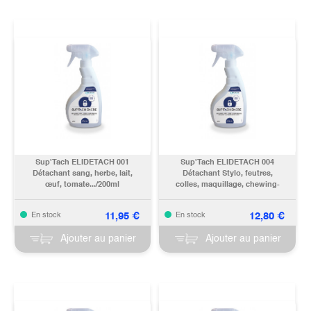
Sup'Tach ELIDETACH 001
Sup'Tach ELIDETACH 004
Détachant sang, herbe, lait,
Détachant Stylo, feutres,
œuf, tomate.../200ml
colles, maquillage, chewing-
gum, goudron.../200ml
11,95
€
12,80
€
En stock
En stock
Ajouter au panier
Ajouter au panier