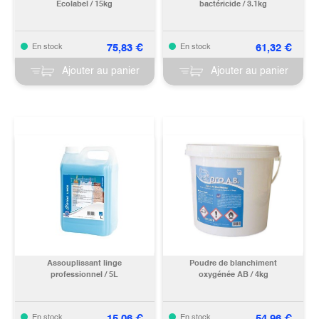
Ecolabel / 15kg
bactéricide / 3.1kg
75,83
€
61,32
€
En stock
En stock
Ajouter au panier
Ajouter au panier
Assouplissant linge
Poudre de blanchiment
professionnel / 5L
oxygénée AB / 4kg
15,06
€
54,96
€
En stock
En stock