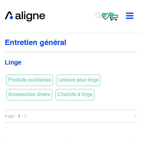
Se rendre au contenu
Entretien général
Linge
Produits auxiliaires
Lessive pour linge
Accessoires divers
Chariots à linge
Page
1
2