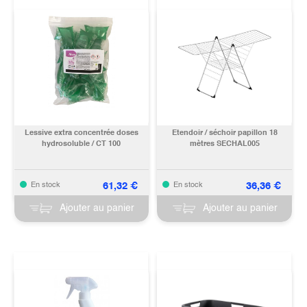
Lessive extra concentrée doses
Etendoir / séchoir papillon 18
hydrosoluble / CT 100
mètres SECHAL005
61,32
€
36,36
€
En stock
En stock
Ajouter au panier
Ajouter au panier