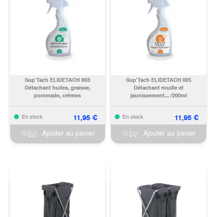
Sup'Tach ELIDETACH 003
Sup'Tach ELIDETACH 005
Détachant huiles, graisse,
Détachant rouille et
pommade, crèmes
jaunissement... /200ml
cosmétiques... /200ml
11,95
€
11,95
€
En stock
En stock
Ajouter au panier
Ajouter au panier