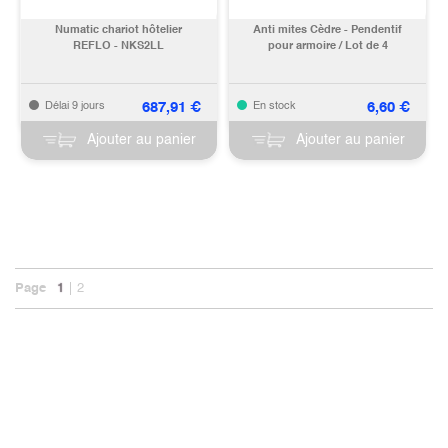
Numatic chariot hôtelier
Anti mites Cèdre - Pendentif
REFLO - NKS2LL
pour armoire / Lot de 4
687,91
€
6,60
€
Délai 9 jours
En stock
Ajouter au panier
Ajouter au panier
Page
1
2