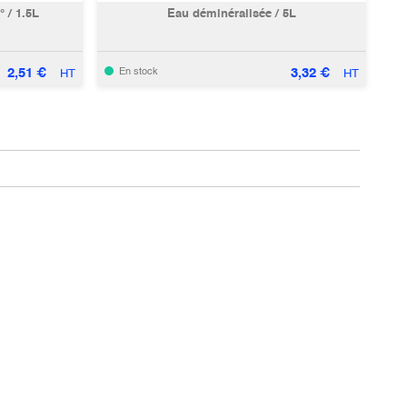
° / 1.5L
Eau déminéralisée / 5L
2,51
€
3,32
€
En stock
HT
HT