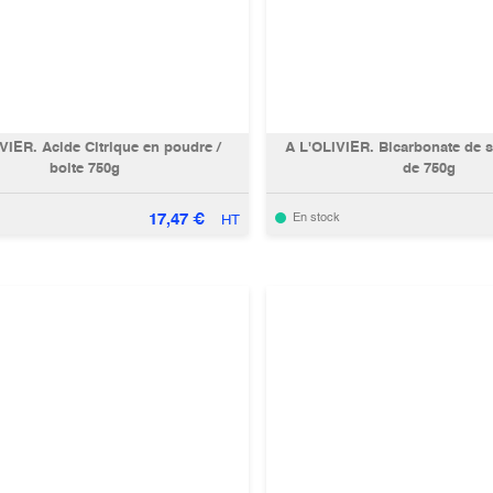
VIER. Acide Citrique en poudre /
A L'OLIVIER. Bicarbonate de s
boite 750g
de 750g
17,47
€
En stock
HT