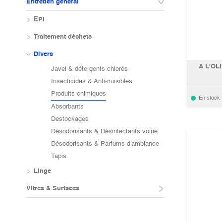
Entretien général
EPI
Traitement déchets
Divers
A L'OLI
Javel & détergents chlorés
Insecticides & Anti-nuisibles
Produits chimiques
En stock
Absorbants
Destockages
Désodorisants & Désinfectants voirie
Désodorisants & Parfums d'ambiance
Tapis
Linge
Vitres & Surfaces