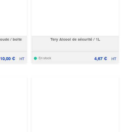
oude / boite
Tery Alcool de sécurité / 1L
10,00
€
4,67
€
En stock
HT
HT