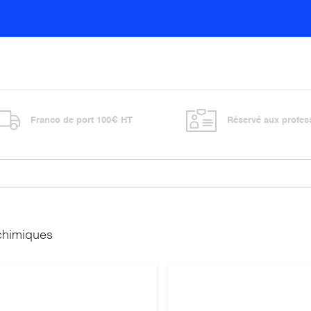
Sols
Sanitaires
Entretien général
Vitre
Franco de port 100€ HT
Réservé aux profes
chimiques