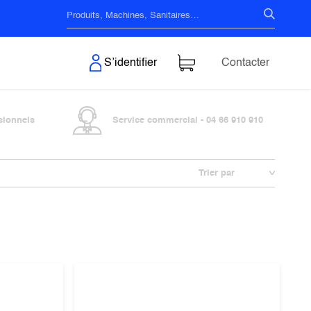
s & Surfaces
S’identifier
Contacter
sionnels
Service commercial - 04 66 910 910
Trier par