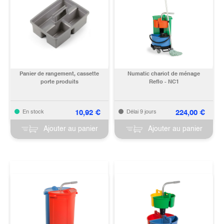
Panier de rangement, cassette
Numatic chariot de ménage
porte produits
Reflo - NC1
10,92
€
224,00
€
En stock
Délai 9 jours
Ajouter au panier
Ajouter au panier