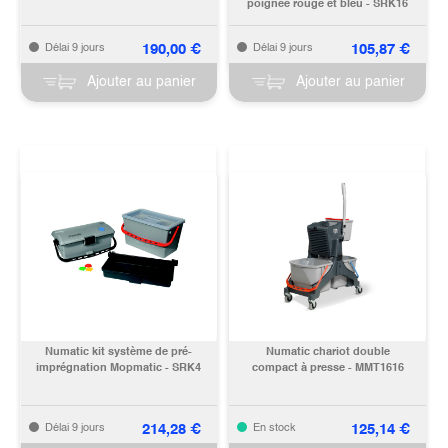
poignée rouge et bleu - SRK16
190,00
€
105,87
€
Délai 9 jours
Délai 9 jours
Ajouter au panier
Ajouter au panier
Numatic kit système de pré-
Numatic chariot double
imprégnation Mopmatic - SRK4
compact à presse - MMT1616
214,28
€
125,14
€
Délai 9 jours
En stock