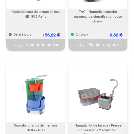
Numatic seau de lavage bi-bac
TAC - Numatic accroche
HB 1812 Reflo
panneau de signalisation pour
chariot
156,22
€
9,32
€
Délai 9 jours
En stock
Ajouter au panier
Ajouter au panier
Numatic chariot de ménage
Numatic kit de lavage / Presse
Reflo - NC3
universelle + 2 seaux 17L