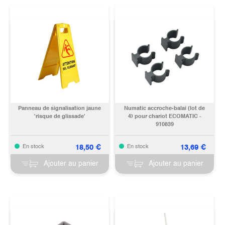
Panneau de signalisation jaune
Numatic accroche‐balai (lot de
'risque de glissade'
4) pour chariot ECOMATIC -
910839
18,50
€
13,69
€
En stock
En stock
Ajouter au panier
Ajouter au panier