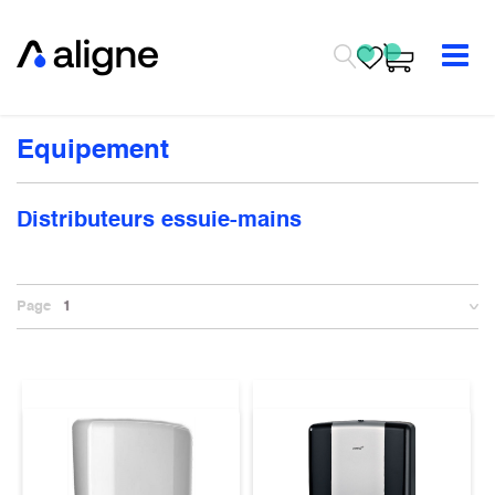
Se rendre au contenu
Equipement
Distributeurs essuie-mains
Page
1