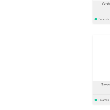
Vort
En stock
Savon
En stock