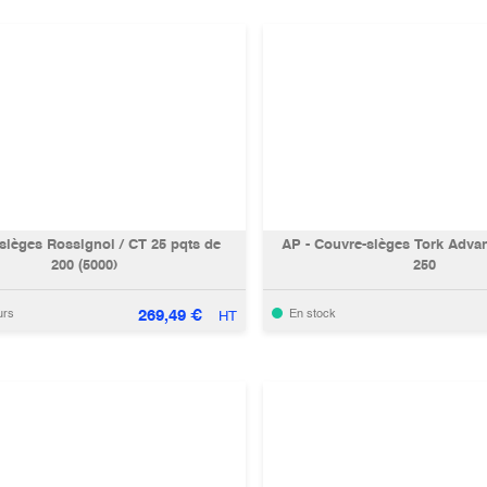
sièges Rossignol / CT 25 pqts de
AP - Couvre-sièges Tork Adva
200 (5000)
250
269,49
€
urs
En stock
HT