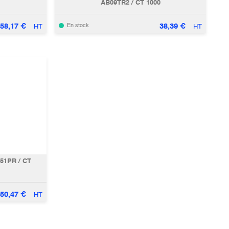
AB09TR2 / CT 1000
58,17
€
38,39
€
En stock
HT
HT
051PR / CT
50,47
€
HT