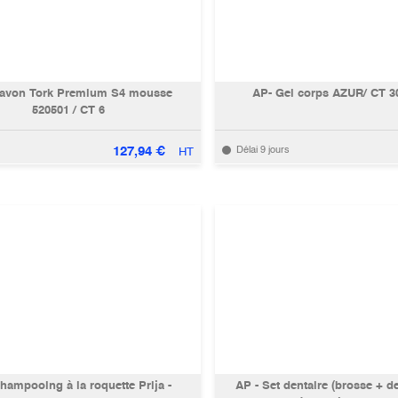
Savon Tork Premium S4 mousse
AP- Gel corps AZUR/ CT 
520501 / CT 6
127,94
€
Délai 9 jours
HT
hampooing à la roquette Prija -
AP - Set dentaire (brosse + de