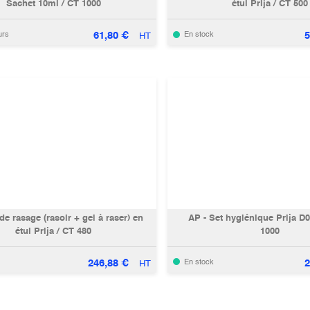
Sachet 10ml / CT 1000
étui Prija / CT 500
61,80
€
5
urs
En stock
HT
 de rasage (rasoir + gel à raser) en
AP - Set hygiénique Prija D
étui Prija / CT 480
1000
246,88
€
2
En stock
HT