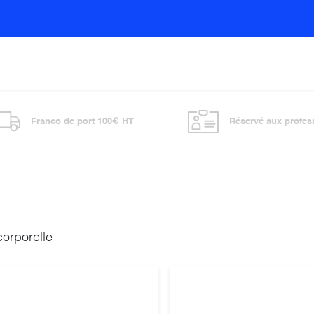
Sols
Sanitaires
Entretien général
Vitre
Franco de port 100€ HT
Réservé aux profes
orporelle