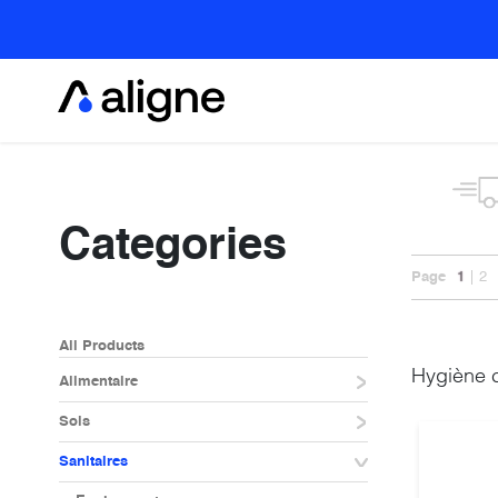
Se rendre au contenu
Alimentaire
Categories
Page
1
2
All Products
Hygiène c
Alimentaire
Sols
Sanitaires