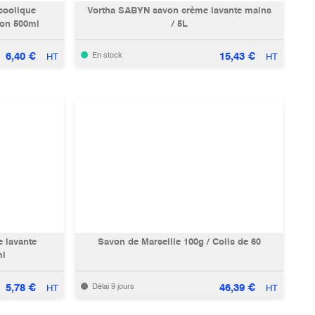
coolique
Vortha SABYN savon crème lavante mains
con 500ml
/ 5L
6,40
€
15,43
€
En stock
HT
HT
 lavante
Savon de Marseille 100g / Colis de 60
ml
5,78
€
46,39
€
Délai 9 jours
HT
HT