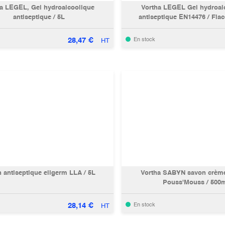
ha LEGEL, Gel hydroalcoolique
Vortha LEGEL Gel hydroal
antiseptique / 5L
antiseptique EN14476 / Fla
28,47
€
En stock
HT
 antiseptique eligerm LLA / 5L
Vortha SABYN savon crème
Pouss'Mouss / 500
28,14
€
En stock
HT