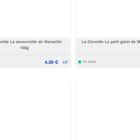
vette La savonnette de Marseille
La Corvette Le petit galet de M
100g
4,25
€
En stock
HT