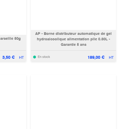
AP - Borne distributeur automatique de gel
arseille 50g
hydroalcoolique alimentation pile 0.80L -
Garantie 5 ans
3,50
€
189,00
€
En stock
HT
HT