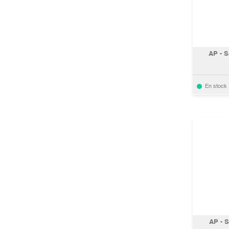
AP - 
En stock
AP - S