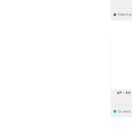
Délai 9 jo
AP - Kit
En stock