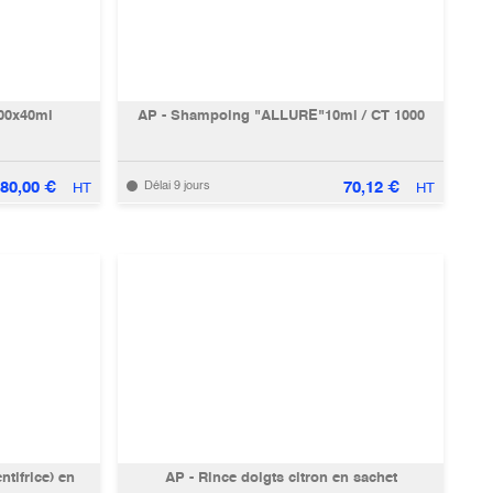
300x40ml
AP - Shampoing "ALLURE"10ml / CT 1000
80,00
€
70,12
€
Délai 9 jours
HT
HT
ntifrice) en
AP - Rince doigts citron en sachet