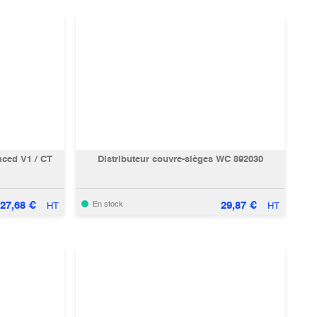
nced V1 / CT
Distributeur couvre-sièges WC 892030
27,68
€
29,87
€
En stock
HT
HT