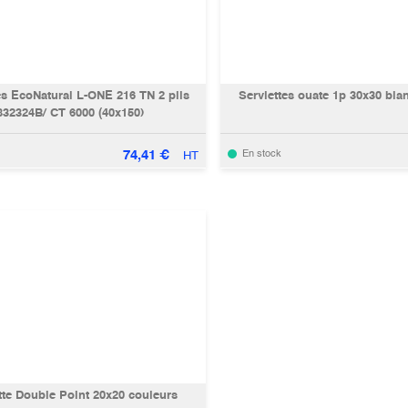
es EcoNatural L-ONE 216 TN 2 plis
Serviettes ouate 1p 30x30 bla
832324B/ CT 6000 (40x150)
74,41
€
En stock
HT
tte Double Point 20x20 couleurs