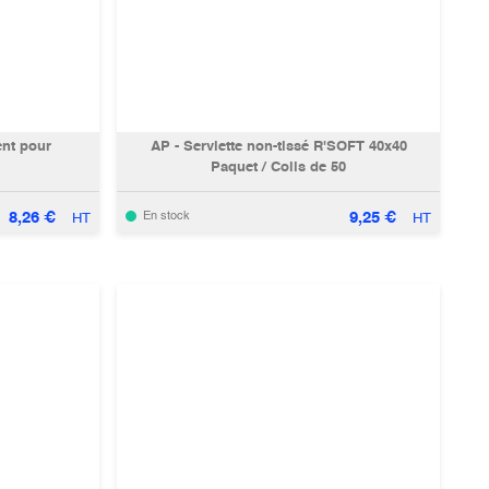
ent pour
AP - Serviette non-tissé R'SOFT 40x40
Paquet / Colis de 50
8,26
€
9,25
€
En stock
HT
HT