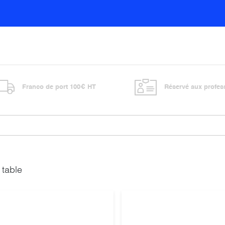
Sols
Sanitaires
Entretien général
Vitre
Franco de port 100€ HT
Réservé aux profes
 table