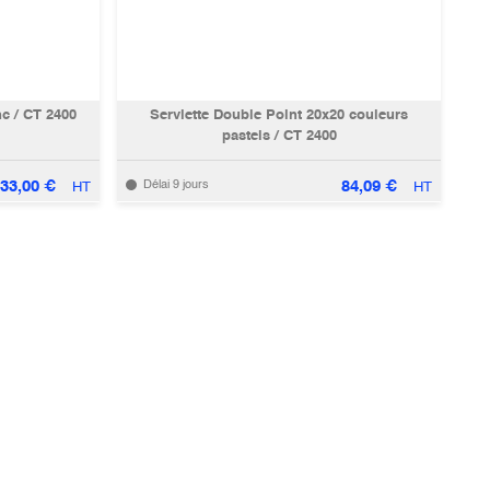
nc / CT 2400
Serviette Double Point 20x20 couleurs
pastels / CT 2400
33,00
€
84,09
€
Délai 9 jours
HT
HT