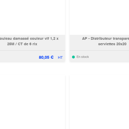
ouleau damassé couleur vif 1,2 x
AP - Distributeur transpar
25M / CT de 6 rlx
serviettes 20x20
80,05
€
En stock
HT