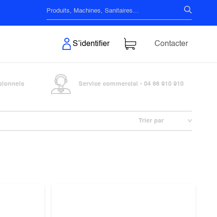
s & Surfaces
S’identifier
Contacter
sionnels
Service commercial - 04 66 910 910
Trier par