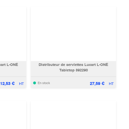
ucart L-ONE
Distributeur de serviettes Lucart L-ONE
Tabletop 892290
12,53
€
27,59
€
En stock
HT
HT