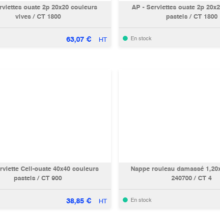
rviettes ouate 2p 20x20 couleurs
AP - Serviettes ouate 2p 20x
vives / CT 1800
pastels / CT 1800
63,07
€
En stock
HT
rviette Celi-ouate 40x40 couleurs
Nappe rouleau damassé 1,20
pastels / CT 900
240700 / CT 4
38,85
€
En stock
HT