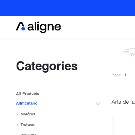
Se rendre au contenu
Alimentaire
Categories
Page
1
All Products
Arts de la
Alimentaire
Matériel
Traiteur