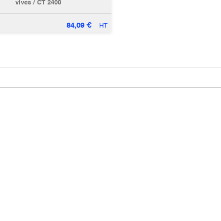
vives / CT 2400
84,09
€
HT