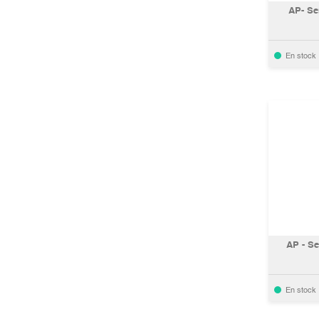
AP- Se
En stock
AP - Se
En stock