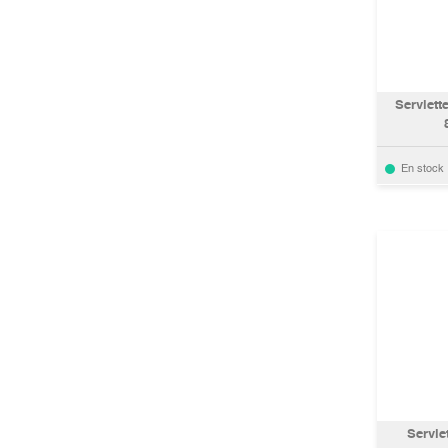
Serviett
En stock
Servie