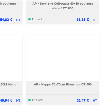
20 couleurs
AP - Serviette Celi-ouate 40x40 couleurs
vives / CT 900
54,83
€
38,85
€
En stock
HT
HT
x50M blanc
AP - Nappe 70x70cm Blanche / CT 500
49,94
€
32,47
€
En stock
HT
HT