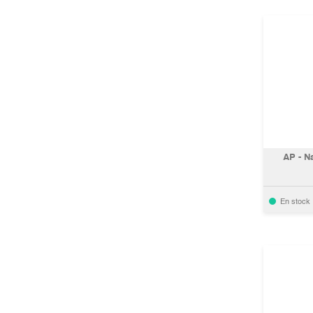
AP - N
En stock