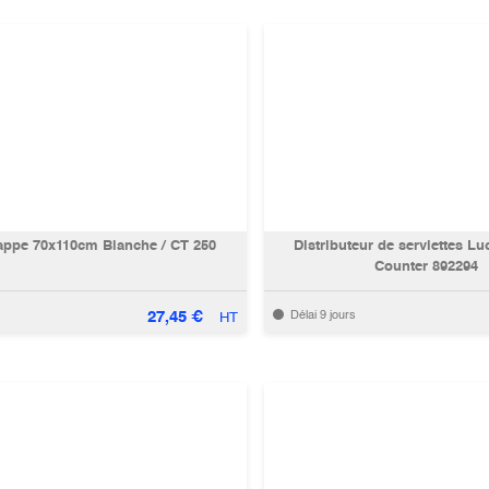
appe 70x110cm Blanche / CT 250
Distributeur de serviettes L
Counter 892294
27,45
€
Délai 9 jours
HT