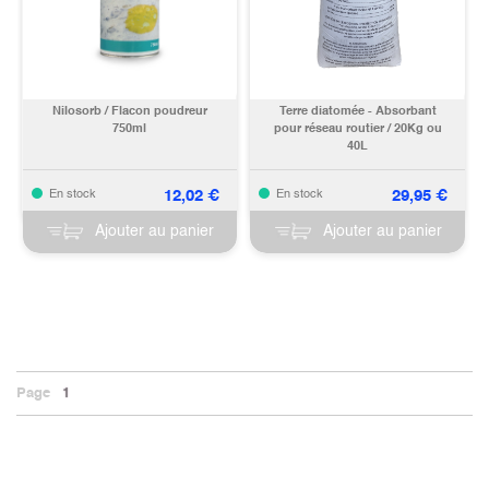
Nilosorb / Flacon poudreur
Terre diatomée - Absorbant
750ml
pour réseau routier / 20Kg ou
40L
12,02
€
29,95
€
En stock
En stock
Ajouter au panier
Ajouter au panier
Page
1