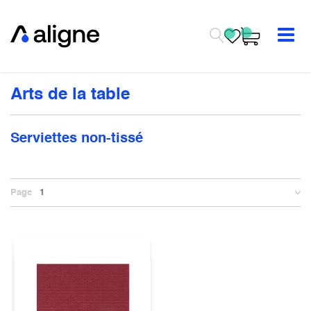
Se rendre au contenu
Arts de la table
Serviettes non-tissé
Page
1