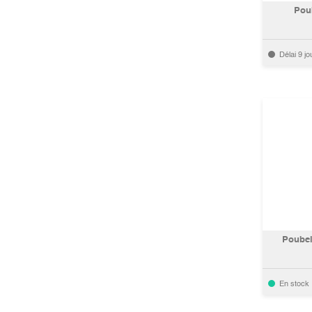
Pou
Délai 9 jo
Poubel
En stock