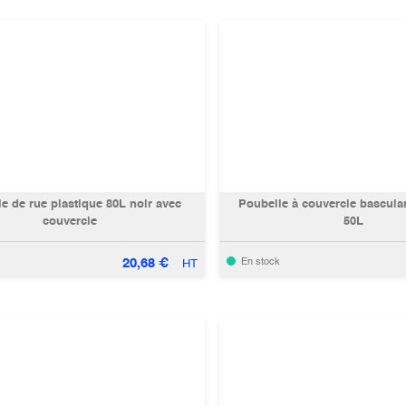
e de rue plastique 80L noir avec
Poubelle à couvercle basculan
couvercle
50L
20,68
€
En stock
HT