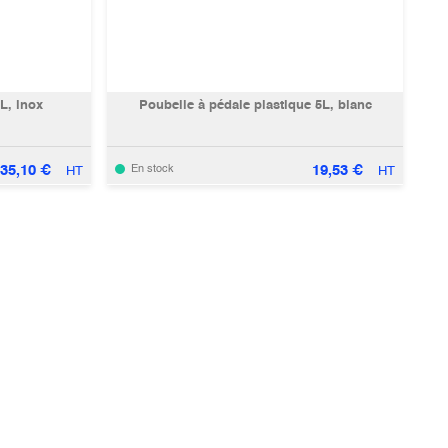
L, inox
Poubelle à pédale plastique 5L, blanc
35,10
€
19,53
€
En stock
HT
HT