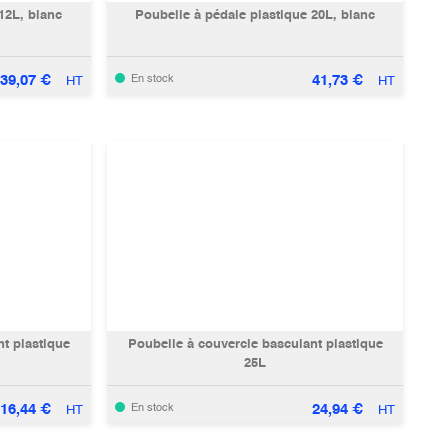
12L, blanc
Poubelle à pédale plastique 20L, blanc
39,07
€
41,73
€
En stock
HT
HT
que
Poubelle à couvercle basculant plastique
25L
16,44
€
24,94
€
En stock
HT
HT