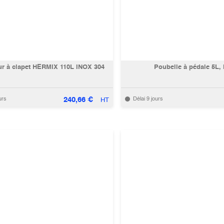
ur à clapet HERMIX 110L INOX 304
Poubelle à pédale 5L, 
240,66
€
urs
Délai 9 jours
HT