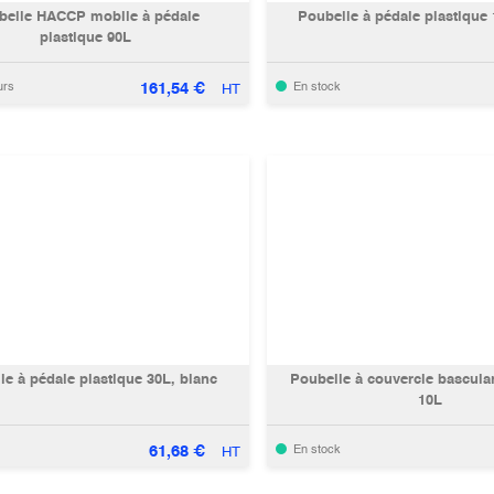
belle HACCP mobile à pédale
Poubelle à pédale plastique 
plastique 90L
161,54
€
urs
En stock
HT
le à pédale plastique 30L, blanc
Poubelle à couvercle basculant plasti
10L
61,68
€
En stock
HT