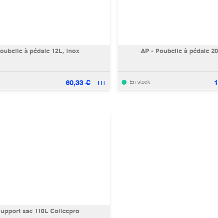
oubelle à pédale 12L, inox
AP - Poubelle à pédale 20
60,33
€
1
En stock
HT
upport sac 110L Collecpro