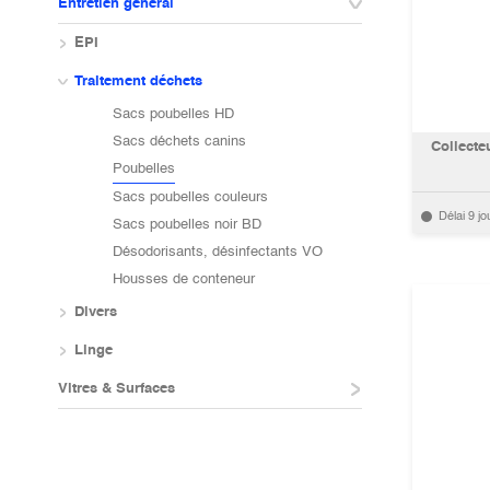
Entretien général
EPI
Traitement déchets
Sacs poubelles HD
Sacs déchets canins
Collecte
Poubelles
Sacs poubelles couleurs
Délai 9 jo
Sacs poubelles noir BD
Désodorisants, désinfectants VO
Housses de conteneur
Divers
Linge
Vitres & Surfaces