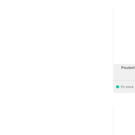
Poubell
En stock