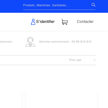
s & Surfaces
S’identifier
Contacter
sionnels
Service commercial - 04 66 910 910
Trier par