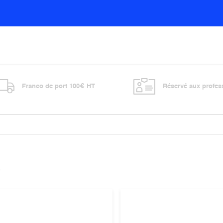
Sols
Sanitaires
Entretien général
Vitre
Franco de port 100€ HT
Réservé aux profes
s