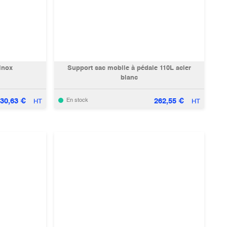
inox
Support sac mobile à pédale 110L acier
blanc
30,63
€
262,55
€
En stock
HT
HT