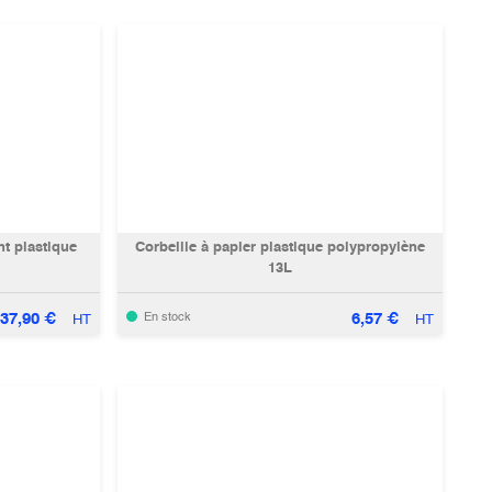
t plastique
Corbeille à papier plastique polypropylène
13L
37,90
€
6,57
€
En stock
HT
HT