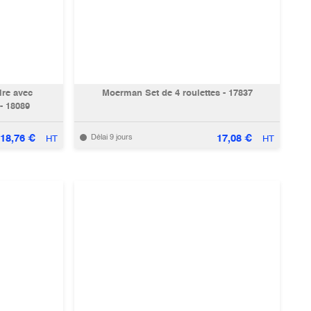
re avec
Moerman Set de 4 roulettes - 17837
 - 18089
18,76
€
17,08
€
Délai 9 jours
HT
HT