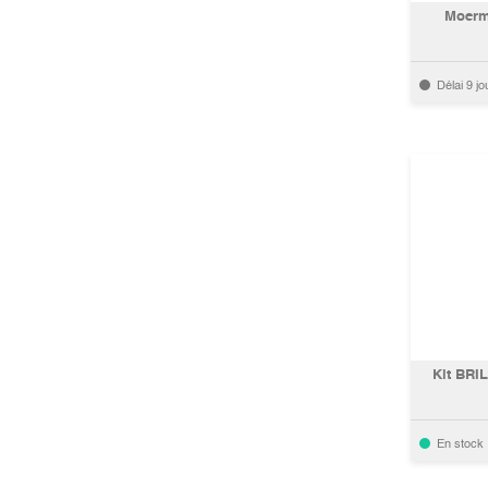
Moerma
Délai 9 jo
Kit BRI
En stock