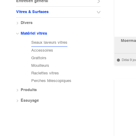
Entretien général
Vitres & Surfaces
Divers
Matériel vitres
Moerman
Seaux laveurs vitres
Accessoires
Grattoirs
Délai 9 jo
Mouilleurs
Raclettes vitres
Perches télescopiques
Produits
Essuyage