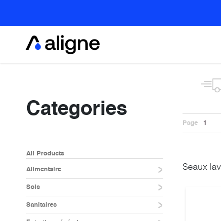
Se rendre au contenu
Alimentaire
Categories
Page
1
All Products
Seaux lav
Alimentaire
Sols
Sanitaires