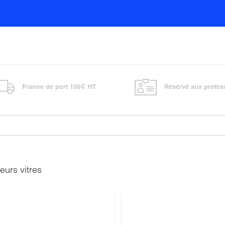
Sols
Sanitaires
Entretien général
Vitre
Franco de port 100€ HT
Réservé aux profes
eurs vitres