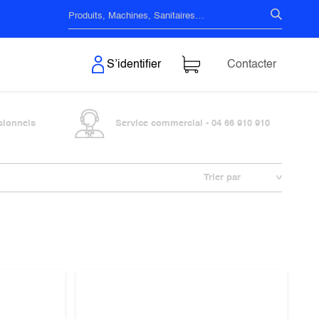
s & Surfaces
S’identifier
Contacter
sionnels
Service commercial - 04 66 910 910
Trier par