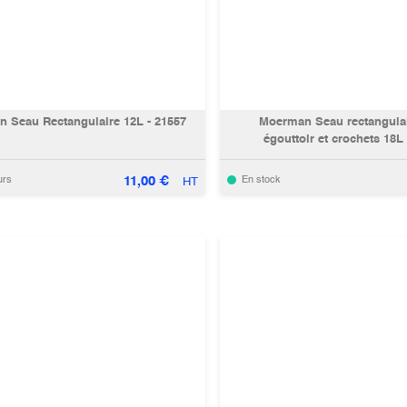
 Seau Rectangulaire 12L - 21557
Moerman Seau rectangulai
égouttoir et crochets 18L
11,00
€
urs
En stock
HT