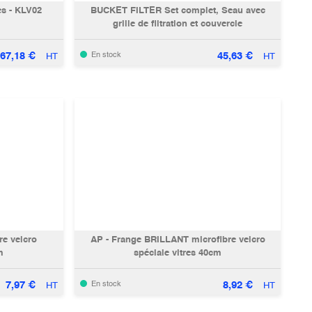
es - KLV02
BUCKET FILTER Set complet, Seau avec
grille de filtration et couvercle
67,18
€
45,63
€
En stock
HT
HT
e velcro
AP - Frange BRILLANT microfibre velcro
m
spéciale vitres 40cm
7,97
€
8,92
€
En stock
HT
HT