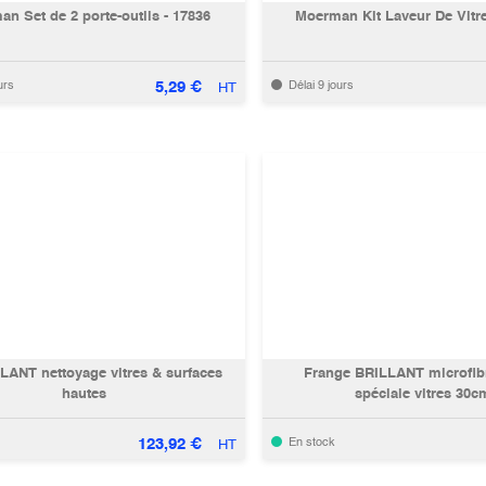
n Set de 2 porte-outils - 17836
Moerman Kit Laveur De Vitr
5,29
€
urs
Délai 9 jours
HT
LLANT nettoyage vitres & surfaces
Frange BRILLANT microfibr
hautes
spéciale vitres 30c
123,92
€
En stock
HT