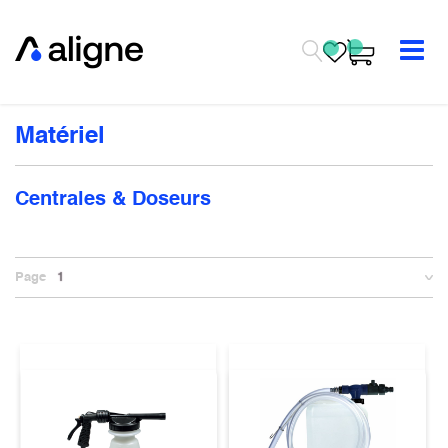
Se rendre au contenu
Matériel
Centrales & Doseurs
Page
1