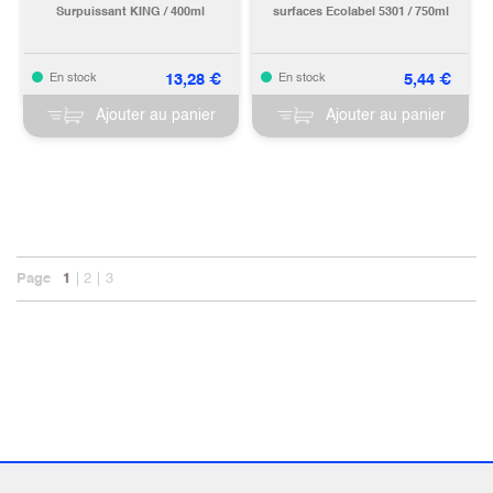
Surpuissant KING / 400ml
surfaces Ecolabel 5301 / 750ml
13,28
€
5,44
€
En stock
En stock
Ajouter au panier
Ajouter au panier
Page
1
2
3