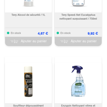
Tery Alcool de sécurité / 1L
Tery Speed-Net Eucalyptus
nettoyant surpuissant / 750ml
4,67
€
9,92
€
En stock
En stock
Ajouter au panier
Ajouter au panier
Souffleur dépoussiérant
Enzypin Nettoyant vitres et