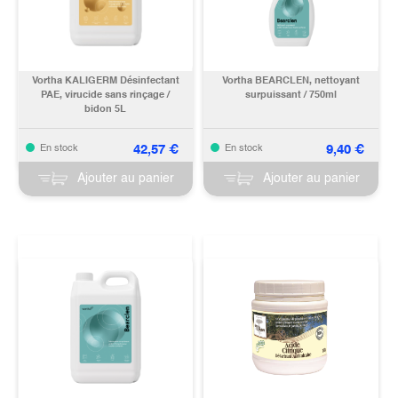
Vortha KALIGERM Désinfectant
Vortha BEARCLEN, nettoyant
PAE, virucide sans rinçage /
surpuissant / 750ml
bidon 5L
42,57
€
9,40
€
En stock
En stock
Ajouter au panier
Ajouter au panier