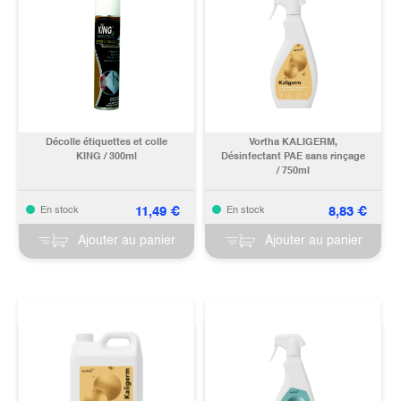
Décolle étiquettes et colle
Vortha KALIGERM,
KING / 300ml
Désinfectant PAE sans rinçage
/ 750ml
11,49
€
8,83
€
En stock
En stock
Ajouter au panier
Ajouter au panier