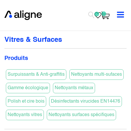
Se rendre au contenu
Vitres & Surfaces
Produits
Surpuissants & Anti-graffitis
Nettoyants multi-sufaces
Gamme écologique
Nettoyants métaux
Polish et cire bois
Désinfectants virucides EN14476
Nettoyants vitres
Nettoyants surfaces spécifiques