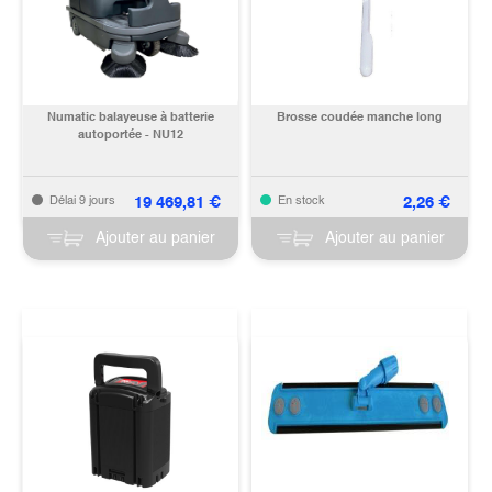
Numatic balayeuse à batterie
Brosse coudée manche long
autoportée - NU12
19 469,81
€
2,26
€
Délai 9 jours
En stock
Ajouter au panier
Ajouter au panier