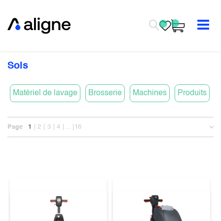
Se rendre au contenu
Sols
Matériel de lavage
Brosserie
Machines
Produits
Page
1
2
3
4
…
16