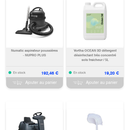
Numatic aspirateur poussières
Vortha OCEAN 3D détergent
- NUPRO PLUS
désinfectant très concentré
sols fraicheur / 5L
192,46
€
19,20
€
En stock
En stock
Ajouter au panier
Ajouter au panier