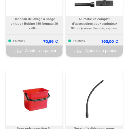
Bandeau de lavage à usage
Numatic kit complet
unique / Bobine 150 formats 20
d'accessoires pour aspirateur
x 60cm
32mm (canne, flexible, capteur
poussière & embout brosse)
70,66
€
160,00
€
En stock
En stock
Ajouter au panier
Ajouter au panier
Seau polypropylène 6L
Suceur flexible pour zones