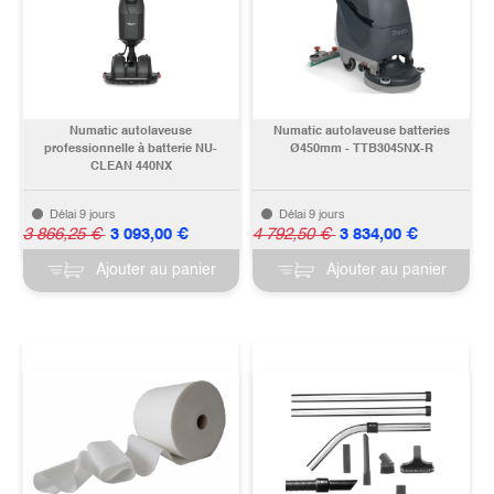
Numatic autolaveuse
Numatic autolaveuse batteries
professionnelle à batterie NU-
Ø450mm - TTB3045NX-R
CLEAN 440NX
Délai 9 jours
Délai 9 jours
3 866,25
€
3 093,00
€
4 792,50
€
3 834,00
€
Ajouter au panier
Ajouter au panier