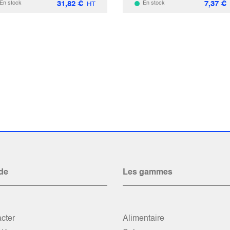
31,82
€
7,37
€
En stock
En stock
HT
de
Les gammes
cter
Alimentaire