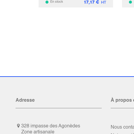
17,17
€
En stock
HT
Adresse
À propos 
328 impasse des Agonèdes
Nous conta
Zone artisanale