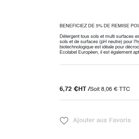
BENEFICIEZ DE 5% DE REMISE POU
Détergent tous sols et multi surfaces 
sols et de surfaces (pH neutre) pour l'
biotechnologique est idéale pour décroche
Ecolabel Européen, il est également apt
6,72
€
HT /
Soit
8,06
€
TTC
Ajouter aux Favoris