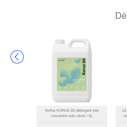
Dé
Vortha KORUS 2D détergent très
LE
concentré sols citron / 5L
mu