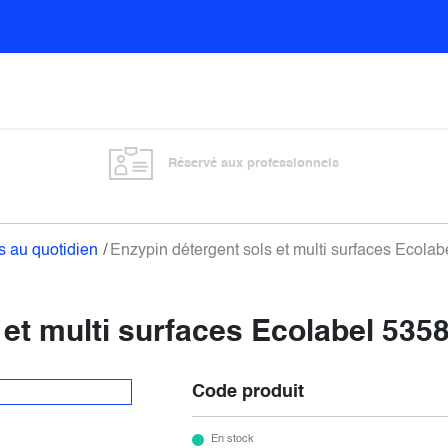
Sols
Sanitaires
Entretien général
Vitre
Réservé aux professionnels
s au quotidien
Enzypin détergent sols et multi surfaces Ecolab
et multi surfaces Ecolabel 5358
Code produit
En stock