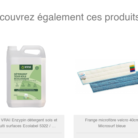
couvrez également ces produits 
 VRAI Enzypin détergent sols et
Frange microfibre velcro 40c
lti surfaces Ecolabel 5322 / 5L
Microsurf bleue
♻