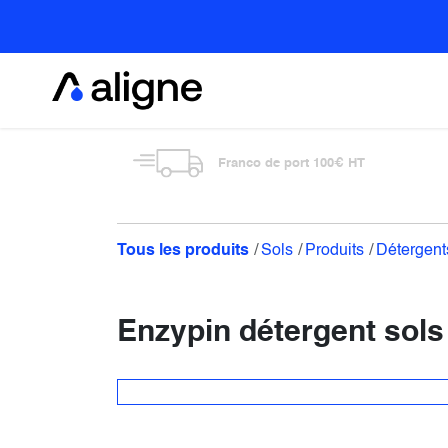
Se rendre au contenu
Alimentaire
Franco de port 100€ HT
Tous les produits
Sols
Produits
Détergent
Enzypin détergent sols 