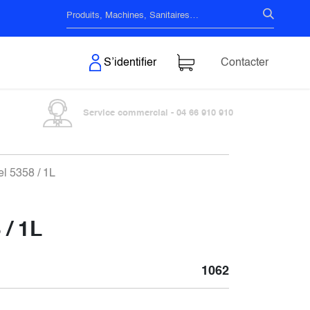
s & Surfaces
S’identifier
Contacter
Service commercial - 04 66 910 910
el 5358 / 1L
 / 1L
1062