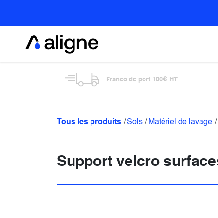
Se rendre au contenu
Alimentaire
Franco de port 100€ HT
Tous les produits
Sols
Matériel de lavage
Support velcro surfa