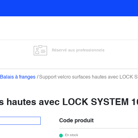
Sols
Sanitaires
Entretien général
Vitre
Réservé aux professionnels
Balais à franges
Support velcro surfaces hautes avec LOC
ces hautes avec LOCK SYSTEM 
Code produit
En stock