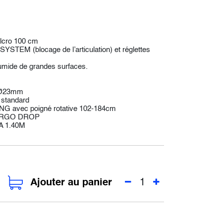
lcro 100 cm
STEM (blocage de l’articulation) et réglettes
humide de grandes surfaces.
 Ø23mm
 standard
G avec poigné rotative 102-184cm
e ERGO DROP
A 1.40M
Ajouter au panier