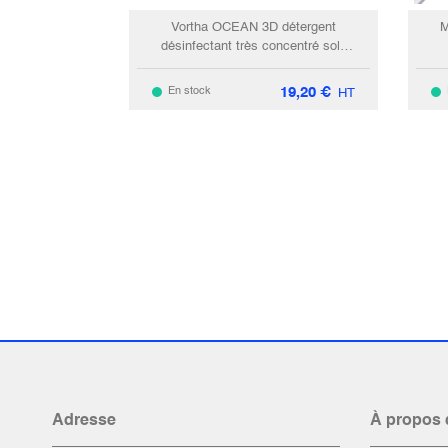
Vortha OCEAN 3D détergent
M
désinfectant très concentré sols
fraicheur / 5L
19,20
€
En stock
HT
Adresse
À propos 