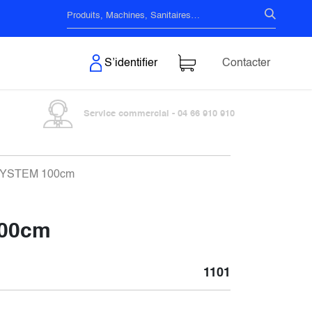
s & Surfaces
S’identifier
Contacter
Service commercial - 04 66 910 910
K SYSTEM 100cm
100cm
1101