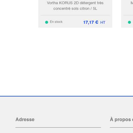
Vortha KORUS 2D détergent très
M
concentré sols citron / 5L
17,17
€
En stock
HT
Adresse
À propos 