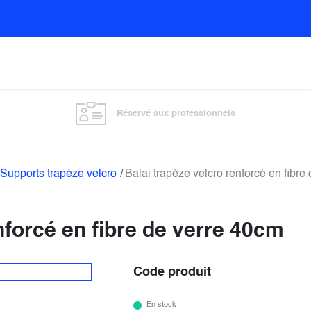
Sols
Sanitaires
Entretien général
Vitre
Réservé aux professionnels
Supports trapèze velcro
Balai trapèze velcro renforcé en fibre
nforcé en fibre de verre 40cm
Code produit
En stock