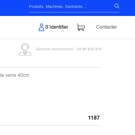
s & Surfaces
S’identifier
Contacter
Service commercial - 04 66 910 910
 de verre 40cm
1187