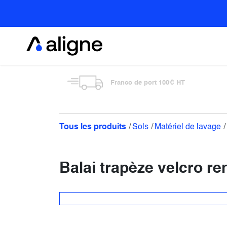
Se rendre au contenu
Alimentaire
Franco de port 100€ HT
Tous les produits
Sols
Matériel de lavage
Balai trapèze velcro re