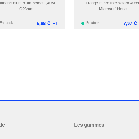
anche aluminium percé 1,40M
Frange microfibre velcro 40c
Ø23mm
Microsurf bleue
5,98
€
7,37
€
En stock
En stock
HT
de
Les gammes