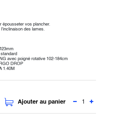
ur épousseter vos plancher.
l'inclinaison des lames.
 Ø23mm
 standard
G avec poigné rotative 102-184cm
e ERGO DROP
A 1.40M
Ajouter au panier