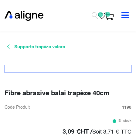
Se rendre au contenu
Supports trapèze velcro
Fibre abrasive balai trapèze 40cm
Code Produit
1198
En stock
3,09
€
HT /
Soit
3,71
€
TTC