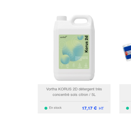
Vortha KORUS 2D détergent très
concentré sols citron / 5L
17,17
€
En stock
HT