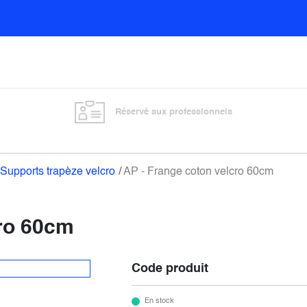
Sols
Sanitaires
Entretien général
Vitre
Réservé aux professionnels
Supports trapèze velcro
AP - Frange coton velcro 60cm
cro 60cm
Code produit
En stock