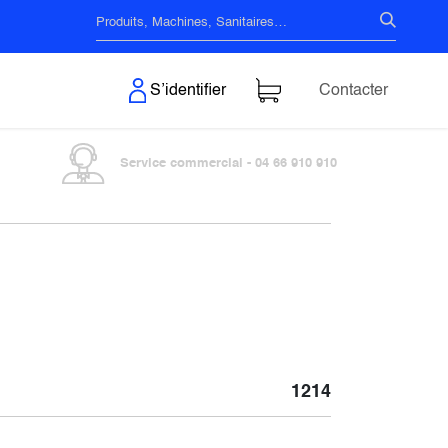
s & Surfaces
S’identifier
Contacter
Service commercial - 04 66 910 910
1214