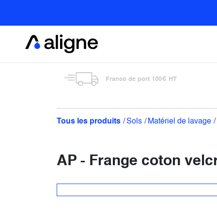
Se rendre au contenu
Alimentaire
Franco de port 100€ HT
Tous les produits
Sols
Matériel de lavage
AP - Frange coton vel