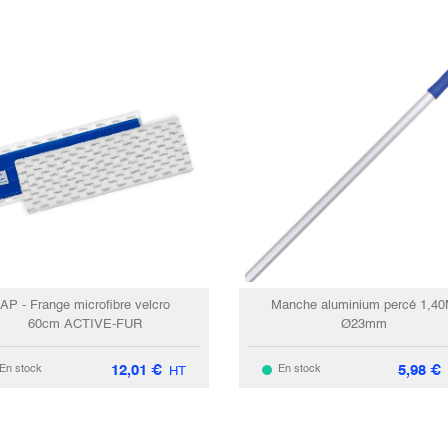
AP - Frange microfibre velcro
Manche aluminium percé 1,4
60cm ACTIVE-FUR
Ø23mm
12,01
€
5,98
€
En stock
En stock
HT