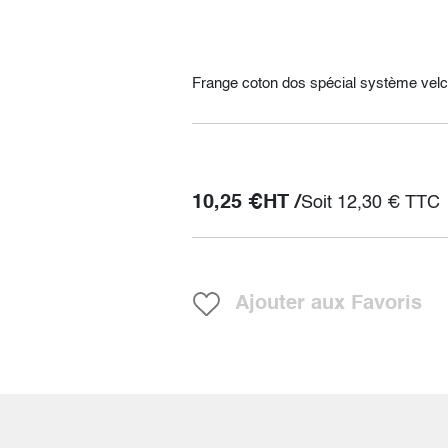
Frange coton dos spécial système velc
10,25
€
HT /
Soit
12,30
€
TTC
Ajouter aux Favoris