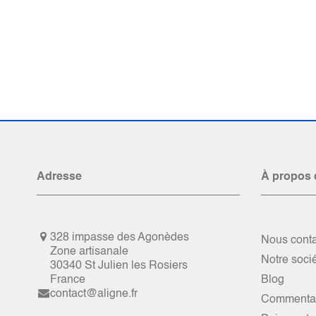
Adresse
À propos 
328 impasse des Agonèdes
Nous conta
Zone artisanale
Notre soci
30340 St Julien les Rosiers
France
Blog
contact@aligne.fr
Commentai