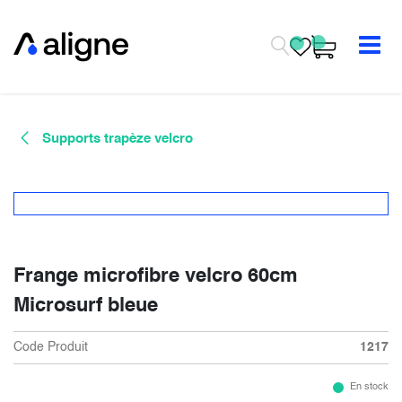
Se rendre au contenu
Supports trapèze velcro
Frange microfibre velcro 60cm
Microsurf bleue
Code Produit
1217
En stock