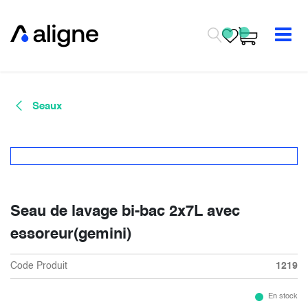
Se rendre au contenu
Seaux
Seau de lavage bi-bac 2x7L avec
essoreur(gemini)
Code Produit
1219
En stock