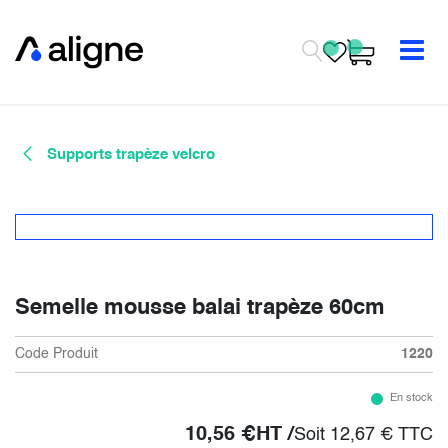
Se rendre au contenu
Supports trapèze velcro
Semelle mousse balai trapèze 60cm
Code Produit
1220
En stock
10,56
€
HT /
Soit
12,67
€
TTC