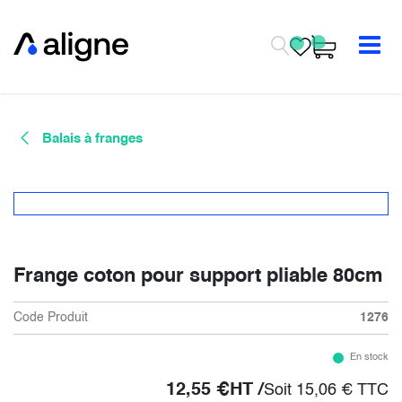
Se rendre au contenu
Balais à franges
Frange coton pour support pliable 80cm
Code Produit
1276
En stock
12,55
€
HT /
Soit
15,06
€
TTC