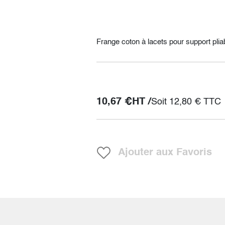
Frange coton à lacets pour support plia
10,67
€
HT /
Soit
12,80
€
TTC
Ajouter aux Favoris