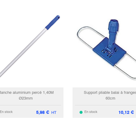
anche aluminium percé 1,40M
Support pliable balai à frange
Ø23mm
60cm
5,98
€
10,12
€
En stock
En stock
HT