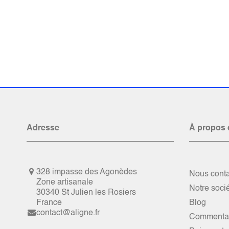
Adresse
À propos 
328 impasse des Agonèdes
Nous conta
Zone artisanale
Notre soci
30340 St Julien les Rosiers
France
Blog
contact@aligne.fr
Commentai