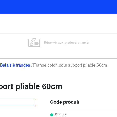
Sols
Sanitaires
Entretien général
Vitre
Réservé aux professionnels
Balais à franges
Frange coton pour support pliable 60cm
ort pliable 60cm
Code produit
En stock