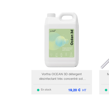
Vortha OCEAN 3D détergent
M
désinfectant très concentré sols
fraicheur / 5L
19,20
€
En stock
HT