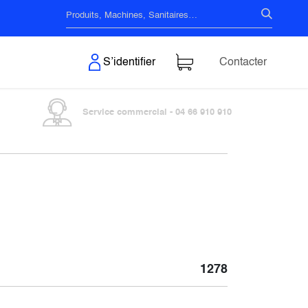
s & Surfaces
S’identifier
Contacter
Service commercial - 04 66 910 910
1278