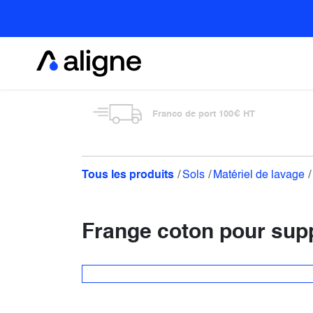
Se rendre au contenu
Alimentaire
Franco de port 100€ HT
Tous les produits
Sols
Matériel de lavage
Frange coton pour supp