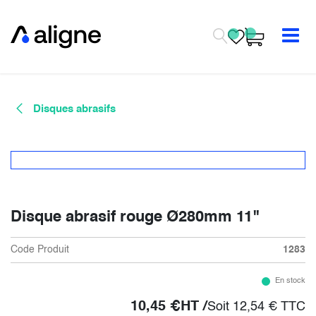
Se rendre au contenu
Disques abrasifs
Disque abrasif rouge Ø280mm 11"
Code Produit
1283
En stock
10,45
€
HT /
Soit
12,54
€
TTC