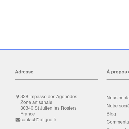
Adresse
À propos 
328 impasse des Agonèdes
Nous conta
Zone artisanale
Notre soci
30340 St Julien les Rosiers
France
Blog
contact@aligne.fr
Commentai