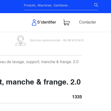
s & Surfaces
S’identifier
Contacter
Service commercial - 04 66 910 910
u de lavage, support, manche & frange. 2.0
, manche & frange. 2.0
1335