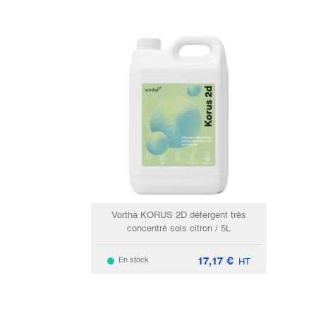
Vortha KORUS 2D détergent très
concentré sols citron / 5L
17,17
€
En stock
HT