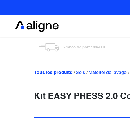
Se rendre au contenu
Alimentaire
Franco de port 100€ HT
Tous les produits
Sols
Matériel de lavage
Kit EASY PRESS 2.0 Com