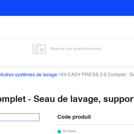
Sols
Sanitaires
Entretien général
Vitre
Réservé aux professionnels
Autres systèmes de lavage
Kit EASY PRESS 2.0 Complet - Sea
plet - Seau de lavage, support
Code produit
En stock