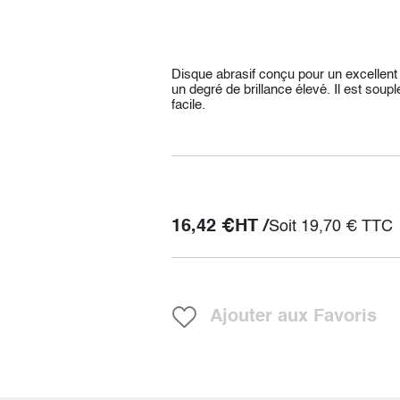
Disque abrasif conçu pour un excellen
un degré de brillance élevé. Il est soup
facile.
16,42
€
HT /
Soit
19,70
€
TTC
Ajouter aux Favoris