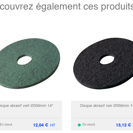
couvrez également ces produits 
isque abrasif vert Ø356mm 14"
Disque abrasif noir Ø356mm 1
12,04
€
13,12
€
En stock
En stock
HT