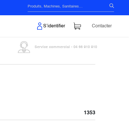
s & Surfaces
S’identifier
Contacter
Service commercial - 04 66 910 910
1353