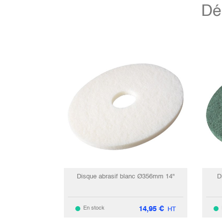
Dé
Disque abrasif blanc Ø356mm 14"
D
14,95
€
En stock
HT