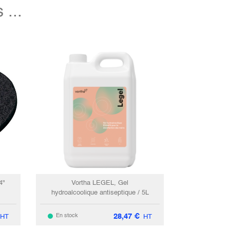
...
4"
Vortha LEGEL, Gel
hydroalcoolique antiseptique / 5L
28,47
€
En stock
HT
HT