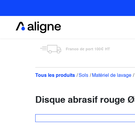
Se rendre au contenu
Alimentaire
Franco de port 100€ HT
Tous les produits
Sols
Matériel de lavage
Disque abrasif rouge