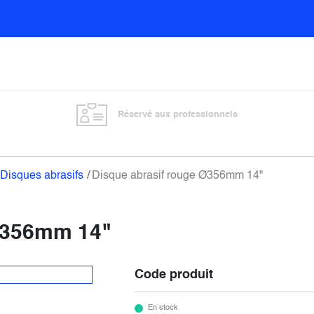
Sols
Sanitaires
Entretien général
Vitre
Réservé aux professionnels
Disques abrasifs
Disque abrasif rouge Ø356mm 14"
 Ø356mm 14"
Code produit
En stock