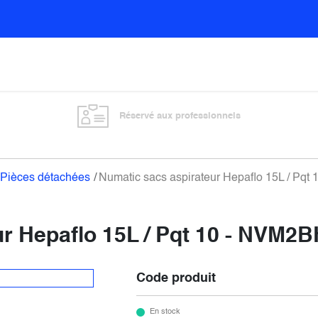
Sols
Sanitaires
Entretien général
Vitre
Réservé aux professionnels
Pièces détachées
Numatic sacs aspirateur Hepaflo 15L / Pq
r Hepaflo 15L / Pqt 10 - NVM2
Code produit
En stock