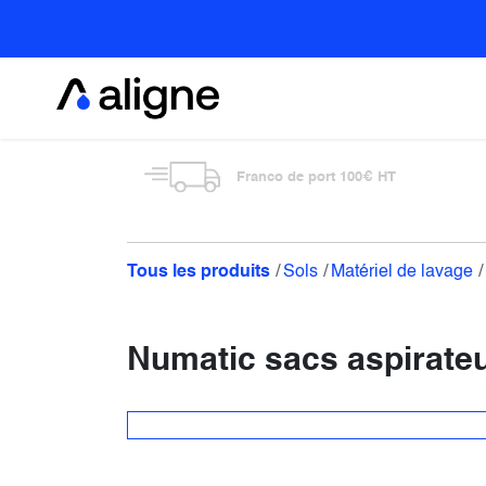
Se rendre au contenu
Alimentaire
Franco de port 100€ HT
Tous les produits
Sols
Matériel de lavage
Numatic sacs aspirateu