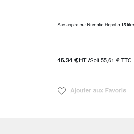
Sac aspirateur Numatic Hepaflo 15 litr
46,34
€
HT /
Soit
55,61
€
TTC
Ajouter aux Favoris