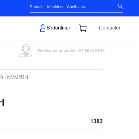
s & Surfaces
S’identifier
Contacter
Service commercial - 04 66 910 910
t 10 - NVM2BH
BH
1383