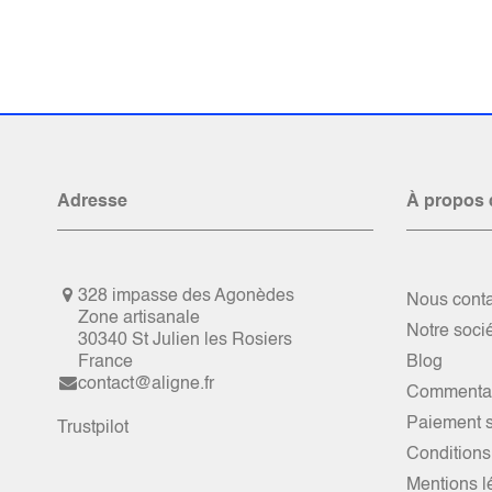
Adresse
À propos 
328 impasse des Agonèdes
Nous conta
Zone artisanale
Notre soci
30340 St Julien les Rosiers
France
Blog
contact@aligne.fr
Commentai
Paiement s
Trustpilot
Conditions
Mentions l