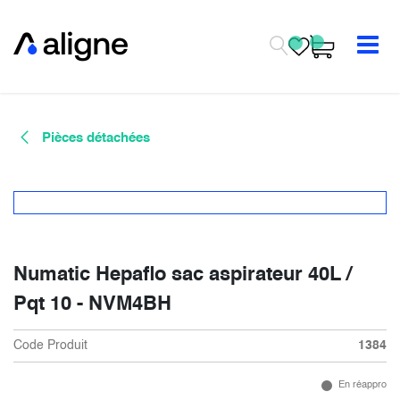
Se rendre au contenu
Pièces détachées
Numatic Hepaflo sac aspirateur 40L /
Pqt 10 - NVM4BH
Code Produit
1384
En réappro