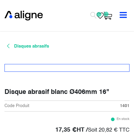
Se rendre au contenu
Disques abrasifs
Disque abrasif blanc Ø406mm 16"
Code Produit
1401
En stock
17,35
€
HT /
Soit
20,82
€
TTC