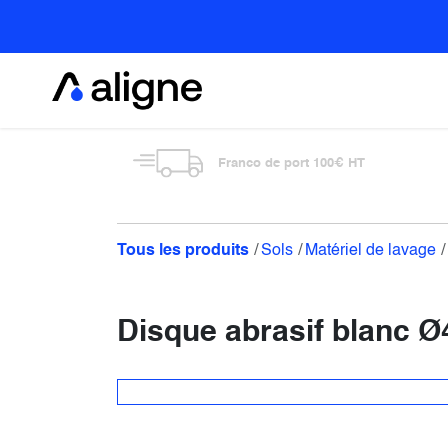
Se rendre au contenu
Alimentaire
Franco de port 100€ HT
Tous les produits
Sols
Matériel de lavage
Disque abrasif blanc 