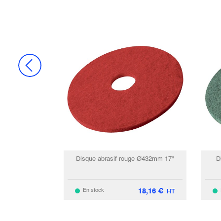
Disque abrasif rouge Ø432mm 17"
D
18,16
€
En stock
HT