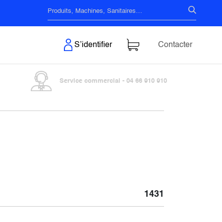
s & Surfaces
S’identifier
Contacter
Service commercial - 04 66 910 910
1431