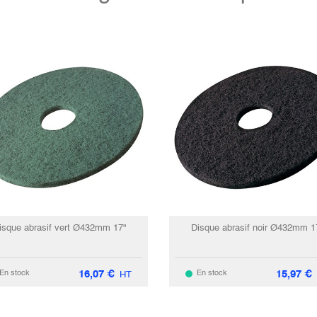
isque abrasif vert Ø432mm 17"
Disque abrasif noir Ø432mm 1
16,07
€
15,97
€
En stock
En stock
HT