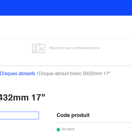
Sols
Sanitaires
Entretien général
Vitre
Réservé aux professionnels
Disques abrasifs
Disque abrasif blanc Ø432mm 17"
Ø432mm 17"
Code produit
En stock