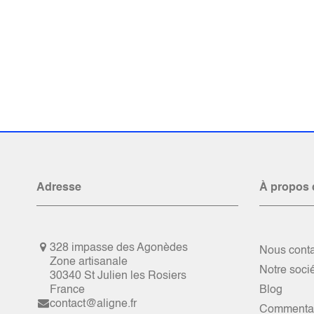
Adresse
À propos 
328 impasse des Agonèdes
Nous conta
Zone artisanale
Notre soci
30340 St Julien les Rosiers
France
Blog
contact@aligne.fr
Commentai