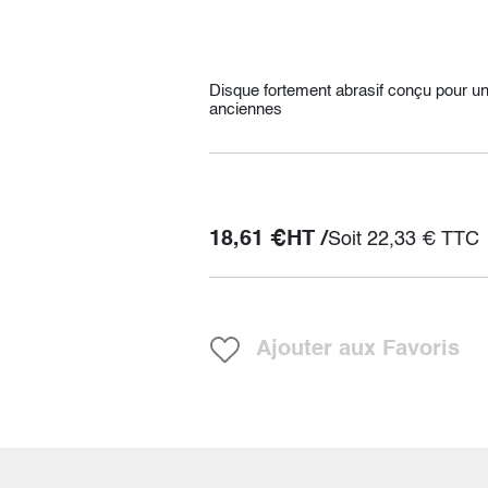
Disque fortement abrasif conçu pour un
anciennes
18,61
€
HT /
Soit
22,33
€
TTC
Ajouter aux Favoris