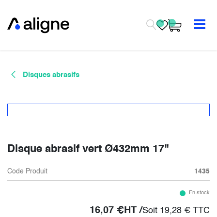
Se rendre au contenu
Disques abrasifs
Disque abrasif vert Ø432mm 17"
Code Produit
1435
En stock
16,07
€
HT /
Soit
19,28
€
TTC