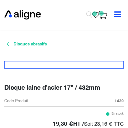
Se rendre au contenu
Disques abrasifs
Disque laine d'acier 17" / 432mm
Code Produit
1439
En stock
19,30
€
HT /
Soit
23,16
€
TTC