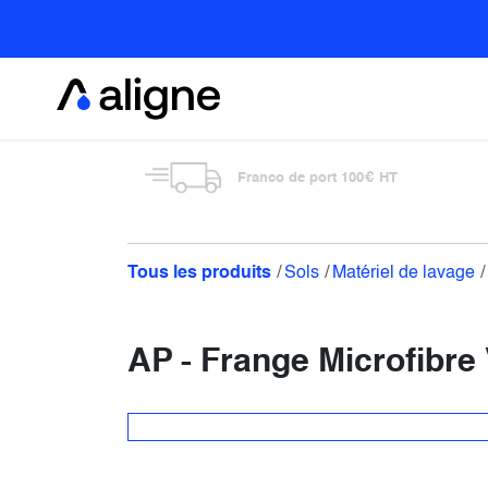
Se rendre au contenu
Alimentaire
Franco de port 100€ HT
Tous les produits
Sols
Matériel de lavage
AP - Frange Microfibr