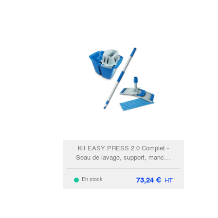
Kit EASY PRESS 2.0 Complet -
Seau de lavage, support, manche
& frange. 2.0
73,24
€
En stock
HT