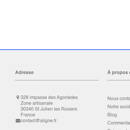
Adresse
À propos 
328 impasse des Agonèdes
Nous conta
Zone artisanale
Notre soci
30340 St Julien les Rosiers
France
Blog
contact@aligne.fr
Commentai