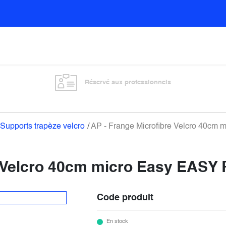
Sols
Sanitaires
Entretien général
Vitre
Réservé aux professionnels
Supports trapèze velcro
AP - Frange Microfibre Velcro 40c
e Velcro 40cm micro Easy EASY
Code produit
En stock