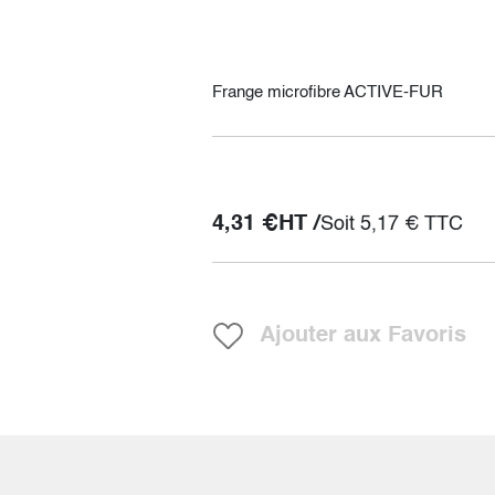
Frange microfibre ACTIVE-FUR
4,31
€
HT /
Soit
5,17
€
TTC
Ajouter aux Favoris