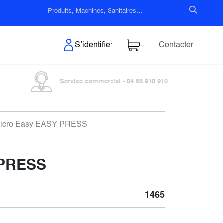
s & Surfaces
S’identifier
Contacter
Service commercial - 04 66 910 910
m micro Easy EASY PRESS
 PRESS
1465