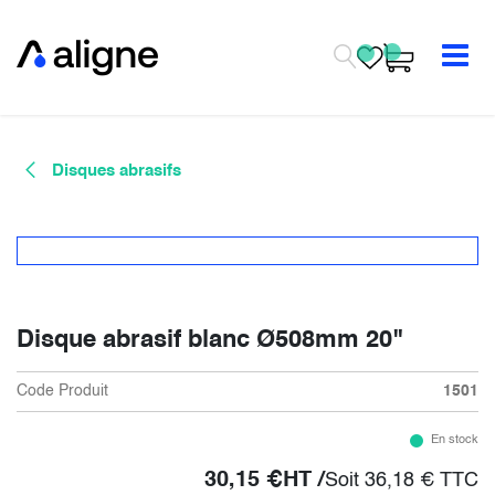
Se rendre au contenu
Disques abrasifs
Disque abrasif blanc Ø508mm 20"
Code Produit
1501
En stock
30,15
€
HT /
Soit
36,18
€
TTC