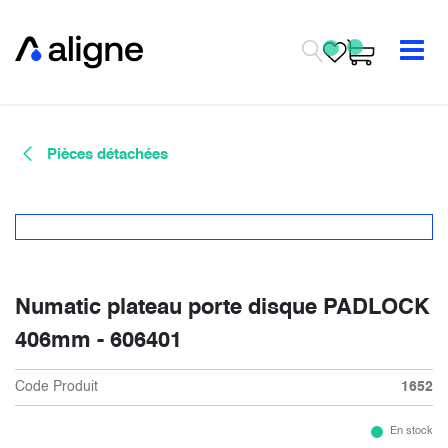
Se rendre au contenu
Pièces détachées
Numatic plateau porte disque PADLOCK
406mm - 606401
Code Produit
1652
En stock