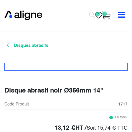
Se rendre au contenu
Disques abrasifs
Disque abrasif noir Ø356mm 14"
Code Produit
1717
En stock
13,12
€
HT /
Soit
15,74
€
TTC